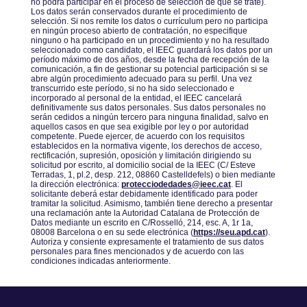
no podrá participar en el proceso de selección de que se trate).
Los datos serán conservados durante el procedimiento de
selección. Si nos remite los datos o currículum pero no participa
en ningún proceso abierto de contratación, no especifique
ninguno o ha participado en un procedimiento y no ha resultado
seleccionado como candidato, el IEEC guardará los datos por un
período máximo de dos años, desde la fecha de recepción de la
comunicación, a fin de gestionar su potencial participación si se
abre algún procedimiento adecuado para su perfil. Una vez
transcurrido este período, si no ha sido seleccionado e
incorporado al personal de la entidad, el IEEC cancelará
definitivamente sus datos personales. Sus datos personales no
serán cedidos a ningún tercero para ninguna finalidad, salvo en
aquellos casos en que sea exigible por ley o por autoridad
competente. Puede ejercer, de acuerdo con los requisitos
establecidos en la normativa vigente, los derechos de acceso,
rectificación, supresión, oposición y limitación dirigiendo su
solicitud por escrito, al domicilio social de la IEEC (C/ Esteve
Terradas, 1, pl.2, desp. 212, 08860 Castelldefels) o bien mediante
la dirección electrónica:
protecciodedades@ieec.cat
. El
solicitante deberá estar debidamente identificado para poder
tramitar la solicitud. Asimismo, también tiene derecho a presentar
una reclamación ante la Autoridad Catalana de Protección de
Datos mediante un escrito en C/Rosselló, 214, esc. A, 1r 1a,
08008 Barcelona o en su sede electrónica (
https://seu.apd.cat
).
Autoriza y consiente expresamente el tratamiento de sus datos
personales para fines mencionados y de acuerdo con las
condiciones indicadas anteriormente.