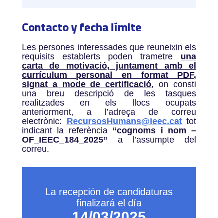
Contacto y fecha límite
Les persones interessades que reuneixin els
requisits establerts poden trametre
una
carta de motivació, juntament amb el
currículum personal en format PDF,
signat a mode de certificació
, on consti
una breu descripció de les tasques
realitzades en els llocs ocupats
anteriorment, a l’adreça de correu
electrònic:
RecursosHumans@ieec.cat
tot
indicant la referència
“cognoms i nom –
OF_IEEC_184_2025”
a l’assumpte del
correu.
La recepción de candidaturas
finalizará el día
14/03/2025