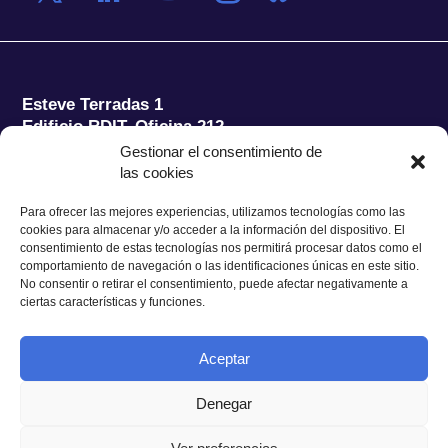
Esteve Terradas 1
Edificio RDIT, Oficina 212
Gestionar el consentimiento de
Parc Mediterrani de la Tecnologia (PMT) Campus
las cookies
del Baix Llobregat – UPC
08860 Castelldefels (Barcelona)
Para ofrecer las mejores experiencias, utilizamos tecnologías como las
cookies para almacenar y/o acceder a la información del dispositivo. El
Tel.:
+34 93 280 2088
consentimiento de estas tecnologías nos permitirá procesar datos como el
Fax:
+34 93 280 6395
comportamiento de navegación o las identificaciones únicas en este sitio.
No consentir o retirar el consentimiento, puede afectar negativamente a
E-mail:
ieec@ieec.cat
ciertas características y funciones.
CONTACTO
Aceptar
Denegar