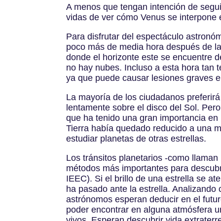
A menos que tengan intención de seguir
vidas de ver cómo Venus se interpone en
Para disfrutar del espectáculo astronó
poco más de media hora después de la s
donde el horizonte este se encuentre des
no hay nubes. Incluso a esta hora tan 
ya que puede causar lesiones graves en
La mayoría de los ciudadanos preferir
lentamente sobre el disco del Sol. Per
que ha tenido una gran importancia en l
Tierra había quedado reducido a una me
estudiar planetas de otras estrellas.
Los tránsitos planetarios -como llaman 
métodos más importantes para descubrir 
IEEC). Si el brillo de una estrella se 
ha pasado ante la estrella. Analizando 
astrónomos esperan deducir en el futur
poder encontrar en alguna atmósfera un
vivos. Esperan descubrir vida extrater