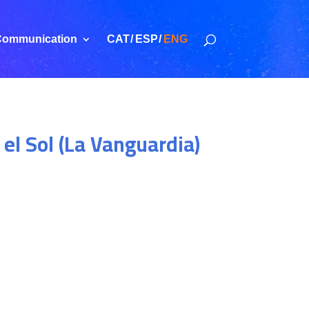
ommunication
CAT
ESP
ENG
 el Sol (La Vanguardia)