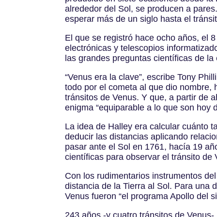
alrededor del Sol, se producen a pare
esperar más de un siglo hasta el tránsit
El que se registró hace ocho años, el 8
electrónicas y telescopios informatiza
las grandes preguntas científicas de l
“Venus era la clave”, escribe Tony Ph
todo por el cometa al que dio nombre, h
tránsitos de Venus. Y que, a partir de a
enigma “equiparable a lo que son hoy dí
La idea de Halley era calcular cuánto ta
deducir las distancias aplicando relaci
pasar ante el Sol en 1761, hacía 19 a
científicas para observar el tránsito de
Con los rudimentarios instrumentos del s
distancia de la Tierra al Sol. Para una
Venus fueron “el programa Apollo del s
243 años -y cuatro tránsitos de Venus-