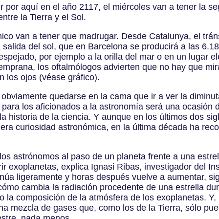
 por aquí en el año 2117, el miércoles van a tener la s
tre la Tierra y el Sol.
mico van a tener que madrugar. Desde Catalunya, el trán
alida del sol, que en Barcelona se producirá a las 6.18
pejado, por ejemplo a la orilla del mar o en un lugar ele
temprana, los oftalmólogos advierten que no hay que mir
 los ojos (véase gráfico).
á obviamente quedarse en la cama que ir a ver la dimin
o para los aficionados a la astronomía será una ocasión 
a historia de la ciencia. Y aunque en los últimos dos sig
ra curiosidad astronómica, en la última década ha recobr
los astrónomos al paso de un planeta frente a una estrel
exoplanetas, explica Ignasi Ribas, investigador del Ins
atenúa ligeramente y horas después vuelve a aumentar, s
cómo cambia la radiación procedente de una estrella dura
o la composición de la atmósfera de los exoplanetas. Y,
a mezcla de gases que, como los de la Tierra, sólo pue
restre, nada menos.