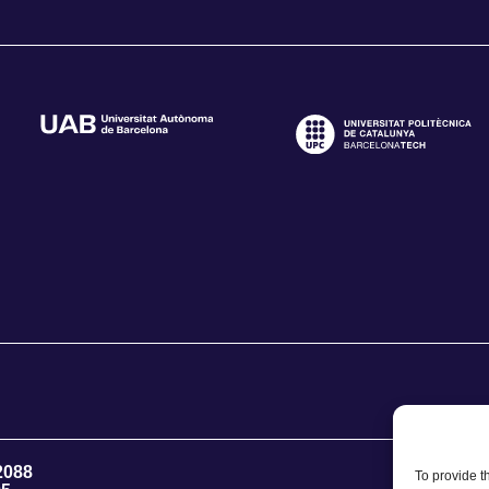
2088
To provide t