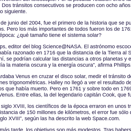
s. Dos tránsitos consecutivos se producen con ocho años
o siguiente.
 de junio del 2004, fue el primero de la historia que se 
dos. Pero los más importantes de todos fueron los de 17
a época: ¿qué tamaño tiene el sistema solar?
illips, editor del blog Science@NASA. El astrónomo esc
abía razonado en 1716 que la distancia de la Tierra al S
hí, se podrían calcular las distancias a otros planetas y
a la materia oscura y la energía oscura”, afirma Phillips
rdaba Venus en cruzar el disco solar, medir el tránsito d
ones trigonométricas. Halley no llegó a ver el resultado 
ños que había muerto. Pero en 1761 y sobre todo en 176
 Venus. Entre ellas, la del legendario capitán Cook, que 
iglo XVIII, los científicos de la época erraron en unos tr
 distancia de 150 millones de kilómetros, el error fue só
iglo XVIII”, según las ha descrito la web Space.com.
 más tarde, los objetivos son más modestos. Tras haber