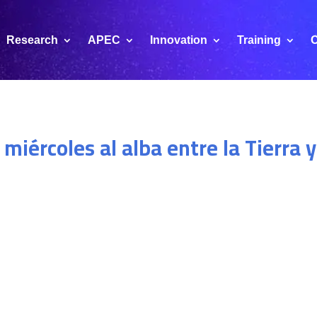
Research
APEC
Innovation
Training
C
miércoles al alba entre la Tierra y