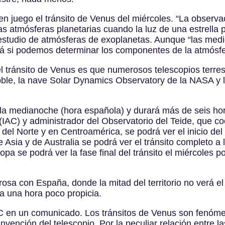
 juego el tránsito de Venus del miércoles. “La observac
s atmósferas planetarias cuando la luz de una estrella p
 estudio de atmósferas de exoplanetas. Aunque “las med
rá si podemos determinar los componentes de la atmósf
 el tránsito de Venus es que numerosos telescopios terre
ubble, la nave Solar Dynamics Observatory de la NASA y
e la medianoche (hora española) y durará más de seis hor
s (IAC) y administrador del Observatorio del Teide, que c
l Norte y en Centroamérica, se podrá ver el inicio del t
 Asia y de Australia se podrá ver el tránsito completo a l
ropa se podrá ver la fase final del tránsito el miércoles
osa con España, donde la mitad del territorio no verá el
 a una hora poco propicia.
AC en un comunicado. Los tránsitos de Venus son fenóm
vención del telescopio. Por la peculiar relación entre la