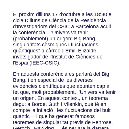
El pròxim dilluns 17 d'octubre a les 18:30 el
cicle Dilluns de Ciència de la Residència
d'Investigadors del CSIC a Barcelona acull
la conferència "L’Univers va tenir
(probablement) un origen: Big Bang,
singularitats còsmiques i fluctuacions
quàntiques" a càrrec d'Emili Elizalde,
invetsigador de l'Institut de Ciències de
l'Espai (IEEC-CSIC).
En aquesta conferència es parlarà del Big
Bang, i en especial de les diverses
evidències científiques que apunten cap al
fet que, molt probablement, l’Univers va tenir
un origen. En aquest context, un teorema
degut a Borde, Guth i Vilenkin, que té en
compte la inflació i les fluctuacions del buit
quàntic —i que ha generat famosos
teoremes de singularitat previs de Penrose,
Geroch i Hawking—, és per ara la darrera