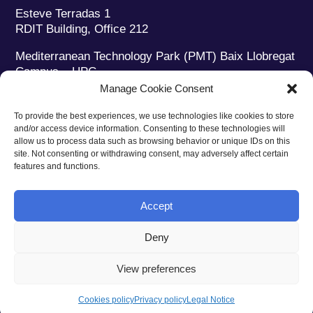
Esteve Terradas 1
RDIT Building, Office 212
Mediterranean Technology Park (PMT) Baix Llobregat
Campus – UPC
08860 Castelldefels (Barcelona)
Manage Cookie Consent
Phone:
+34 93 280 2088
To provide the best experiences, we use technologies like cookies to store
Fax:
+34 93 280 6395
and/or access device information. Consenting to these technologies will
E-mail:
ieec@ieec.cat
allow us to process data such as browsing behavior or unique IDs on this
site. Not consenting or withdrawing consent, may adversely affect certain
features and functions.
CONTACT
Accept
Deny
Privacy policy
|
Legal notice
|
Cookies policy
View preferences
Web design
Ruiz Stinga Studio
| Technical development
Ixole
Cookies policy
Privacy policy
Legal Notice