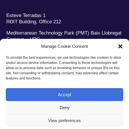
Esteve Terradas 1
RDIT Building, Office 212
Mediterranean Technology Park (PMT) Baix Llobregat
Campus – UPC
08860 Castelldefels (Barcelona)
Manage Cookie Consent
Phone:
+34 93 280 2088
To provide the best experiences, we use technologies like cookies to store
Fax:
+34 93 280 6395
and/or access device information. Consenting to these technologies will
E-mail:
ieec@ieec.cat
allow us to process data such as browsing behavior or unique IDs on this
site. Not consenting or withdrawing consent, may adversely affect certain
features and functions.
CONTACT
Accept
Deny
Privacy policy
|
Legal notice
|
Cookies policy
View preferences
Web design
Ruiz Stinga Studio
| Technical development