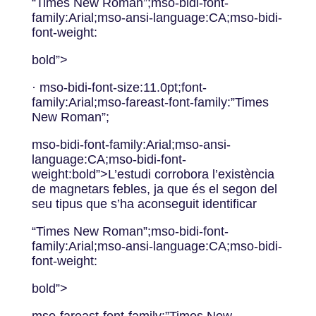
“Times New Roman”;mso-bidi-font-
family:Arial;mso-ansi-language:CA;mso-bidi-
font-weight:
bold”>
· mso-bidi-font-size:11.0pt;font-
family:Arial;mso-fareast-font-family:”Times
New Roman”;
mso-bidi-font-family:Arial;mso-ansi-
language:CA;mso-bidi-font-
weight:bold”>L’estudi corrobora l’existència
de magnetars febles, ja que és el segon del
seu tipus que s’ha aconseguit identificar
“Times New Roman”;mso-bidi-font-
family:Arial;mso-ansi-language:CA;mso-bidi-
font-weight:
bold”>