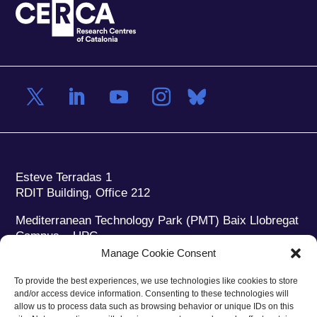
Esteve Terradas 1
RDIT Building, Office 212
Mediterranean Technology Park (PMT) Baix Llobregat
Campus – UPC
08860 Castelldefels (Barcelona)
Manage Cookie Consent
Phone:
+34 93 280 2088
To provide the best experiences, we use technologies like cookies to store
Fax:
+34 93 280 6395
and/or access device information. Consenting to these technologies will
E-mail:
ieec@ieec.cat
allow us to process data such as browsing behavior or unique IDs on this