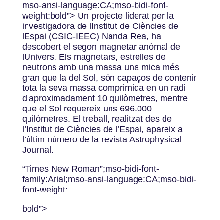
mso-ansi-language:CA;mso-bidi-font-
weight:bold”> Un projecte liderat per la
investigadora de lInstitut de Ciències de
lEspai (CSIC-IEEC) Nanda Rea, ha
descobert el segon magnetar anòmal de
lUnivers. Els magnetars, estrelles de
neutrons amb una massa una mica més
gran que la del Sol, són capaços de contenir
tota la seva massa comprimida en un radi
d’aproximadament 10 quilòmetres, mentre
que el Sol requereix uns 696.000
quilòmetres. El treball, realitzat des de
l’Institut de Ciències de l’Espai, apareix a
l’últim número de la revista Astrophysical
Journal.
“Times New Roman”;mso-bidi-font-
family:Arial;mso-ansi-language:CA;mso-bidi-
font-weight:
bold”>