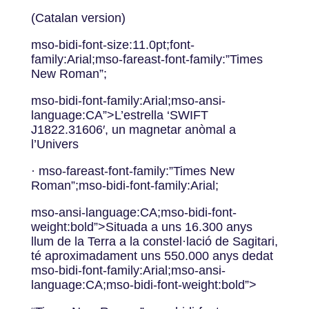
(Catalan version)
mso-bidi-font-size:11.0pt;font-
family:Arial;mso-fareast-font-family:”Times
New Roman”;
mso-bidi-font-family:Arial;mso-ansi-
language:CA”>L’estrella ‘SWIFT
J1822.31606′, un magnetar anòmal a
l’Univers
· mso-fareast-font-family:”Times New
Roman”;mso-bidi-font-family:Arial;
mso-ansi-language:CA;mso-bidi-font-
weight:bold”>Situada a uns 16.300 anys
llum de la Terra a la constel·lació de Sagitari,
té aproximadament uns 550.000 anys dedat
mso-bidi-font-family:Arial;mso-ansi-
language:CA;mso-bidi-font-weight:bold”>