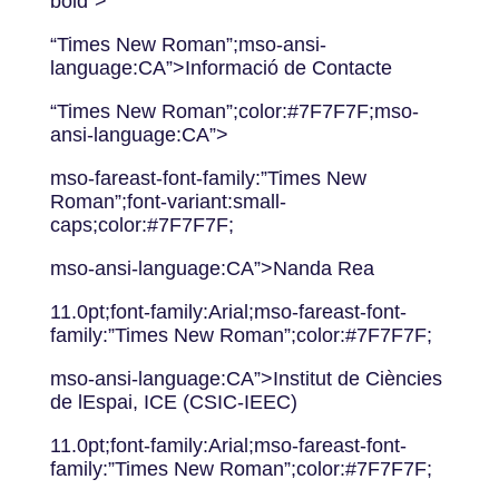
bold”>
“Times New Roman”;mso-ansi-
language:CA”>Informació de Contacte
“Times New Roman”;color:#7F7F7F;mso-
ansi-language:CA”>
mso-fareast-font-family:”Times New
Roman”;font-variant:small-
caps;color:#7F7F7F;
mso-ansi-language:CA”>Nanda Rea
11.0pt;font-family:Arial;mso-fareast-font-
family:”Times New Roman”;color:#7F7F7F;
mso-ansi-language:CA”>Institut de Ciències
de lEspai, ICE (CSIC-IEEC)
11.0pt;font-family:Arial;mso-fareast-font-
family:”Times New Roman”;color:#7F7F7F;