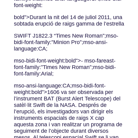
font-weight:
bold”>Durant la nit del 14 de juliol 2011, una
sobtada erupció de raigs gamma de l’estrella
SWIFT J1822.3 “Times New Roman”;mso-
bidi-font-family:”Minion Pro”;mso-ansi-
language:CA;
mso-bidi-font-weight:bold”>‐ mso-fareast-
font-family:”Times New Roman”;mso-bidi-
font-family:Arial;
mso-ansi-language:CA;mso-bidi-font-
weight:bold”>1606 va ser observada per
l’instrument BAT (Burst Alert Telescope) del
satèl·lit Swift de la NASA. Després de
l’erupció, els investigadors van dirigir els
instruments espacials de raigs X cap
aquesta zona i van realitzar un programa de
seguiment de l’objecte durant diversos
mesos. Al telescopi espacial Swift se li van