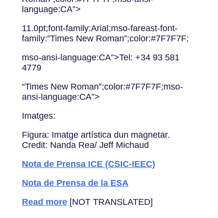
language:CA”>
11.0pt;font-family:Arial;mso-fareast-font-
family:”Times New Roman”;color:#7F7F7F;
mso-ansi-language:CA”>Tel: +34 93 581
4779
“Times New Roman”;color:#7F7F7F;mso-
ansi-language:CA”>
Imatges:
Figura: Imatge artística dun magnetar.
Credit: Nanda Rea/ Jeff Michaud
Nota de Prensa ICE (CSIC-IEEC)
Nota de Prensa de la ESA
Read more
[NOT TRANSLATED]