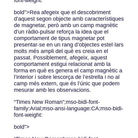
font-weight:
bold”>Rea afegeix que el descobriment
d’aquest segon objecte amb característiques
de magnetar, però amb un camp magnètic
d’un ràdio-pulsar reforça la idea que el
comportament de tipus magnetar pot
presentar-se en un rang d’objectes estel·lars
molts més ampli del què es creia en el
passat. Possiblement, afegeix, aquest
comportament estigui relacionat amb la
forma en què es genera el camp magnètic a
l’interior i sobre lescorça de l’estrella i no al
camp més extern, que és l’únic que podem
mesurar amb les observacions.
“Times New Roman”;mso-bidi-font-
family:Arial;mso-ansi-language:CA;mso-bidi-
font-weight:
bold”>