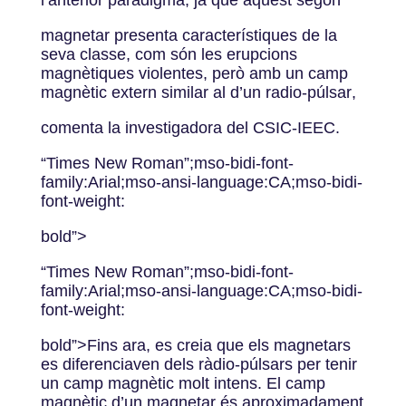
l’anterior paradigma, ja que aquest segon
magnetar presenta característiques de la
seva classe, com són les erupcions
magnètiques violentes, però amb un camp
magnètic extern similar al d’un radio-púlsar,
comenta la investigadora del CSIC-IEEC.
“Times New Roman”;mso-bidi-font-
family:Arial;mso-ansi-language:CA;mso-bidi-
font-weight:
bold”>
“Times New Roman”;mso-bidi-font-
family:Arial;mso-ansi-language:CA;mso-bidi-
font-weight:
bold”>Fins ara, es creia que els magnetars
es diferenciaven dels ràdio-púlsars per tenir
un camp magnètic molt intens. El camp
magnètic d’un magnetar és aproximadament