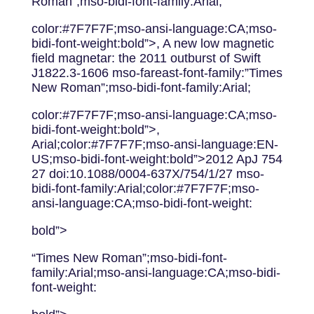
Roman”;mso-bidi-font-family:Arial;
color:#7F7F7F;mso-ansi-language:CA;mso-
bidi-font-weight:bold”>, A new low magnetic
field magnetar: the 2011 outburst of Swift
J1822.3-1606 mso-fareast-font-family:”Times
New Roman”;mso-bidi-font-family:Arial;
color:#7F7F7F;mso-ansi-language:CA;mso-
bidi-font-weight:bold”>,
Arial;color:#7F7F7F;mso-ansi-language:EN-
US;mso-bidi-font-weight:bold”>2012 ApJ 754
27 doi:10.1088/0004-637X/754/1/27 mso-
bidi-font-family:Arial;color:#7F7F7F;mso-
ansi-language:CA;mso-bidi-font-weight:
bold”>
“Times New Roman”;mso-bidi-font-
family:Arial;mso-ansi-language:CA;mso-bidi-
font-weight: