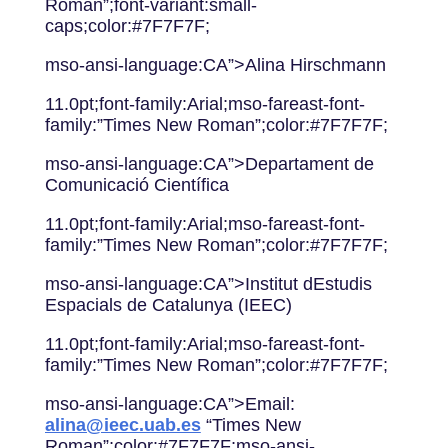
Roman”;font-variant:small-
caps;color:#7F7F7F;
mso-ansi-language:CA”>Alina Hirschmann
11.0pt;font-family:Arial;mso-fareast-font-
family:”Times New Roman”;color:#7F7F7F;
mso-ansi-language:CA”>Departament de
Comunicació Científica
11.0pt;font-family:Arial;mso-fareast-font-
family:”Times New Roman”;color:#7F7F7F;
mso-ansi-language:CA”>Institut dEstudis
Espacials de Catalunya (IEEC)
11.0pt;font-family:Arial;mso-fareast-font-
family:”Times New Roman”;color:#7F7F7F;
mso-ansi-language:CA”>Email:
alina@ieec.uab.es
“Times New
Roman”;color:#7F7F7F;mso-ansi-