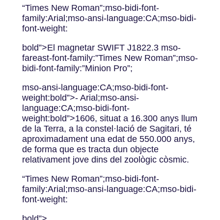
“Times New Roman”;mso-bidi-font-
family:Arial;mso-ansi-language:CA;mso-bidi-
font-weight:
bold”>El magnetar SWIFT J1822.3 mso-
fareast-font-family:”Times New Roman”;mso-
bidi-font-family:”Minion Pro”;
mso-ansi-language:CA;mso-bidi-font-
weight:bold”>‐ Arial;mso-ansi-
language:CA;mso-bidi-font-
weight:bold”>1606, situat a 16.300 anys llum
de la Terra, a la constel·lació de Sagitari, té
aproximadament una edat de 550.000 anys,
de forma que es tracta dun objecte
relativament jove dins del zoològic còsmic.
“Times New Roman”;mso-bidi-font-
family:Arial;mso-ansi-language:CA;mso-bidi-
font-weight:
bold”>