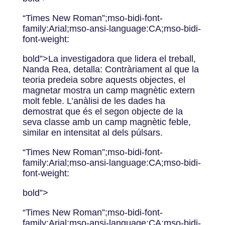
“Times New Roman”;mso-bidi-font-
family:Arial;mso-ansi-language:CA;mso-bidi-
font-weight:
bold”>La investigadora que lidera el treball,
Nanda Rea, detalla: Contràriament al que la
teoria predeia sobre aquests objectes, el
magnetar mostra un camp magnètic extern
molt feble. L’anàlisi de les dades ha
demostrat que és el segon objecte de la
seva classe amb un camp magnètic feble,
similar en intensitat al dels púlsars.
“Times New Roman”;mso-bidi-font-
family:Arial;mso-ansi-language:CA;mso-bidi-
font-weight:
bold”>
“Times New Roman”;mso-bidi-font-
family:Arial;mso-ansi-language:CA;mso-bidi-