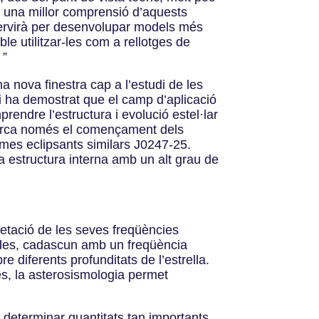
n una millor comprensió d’aquests
 servirà per desenvolupar models més
le utilitzar-les com a rellotges de
 ”
a nova finestra cap a l’estudi de les
i ha demostrat que el camp d’aplicació
endre l’estructura i evolució estel·lar
l marca només el començament dels
emes eclipsants similars J0247-25.
 estructura interna amb un alt grau de
pretació de les seves freqüències
modes, cadascun amb un freqüència
e diferents profunditats de l’estrella.
es, la asterosismologia permet
 determinar quantitats tan importants