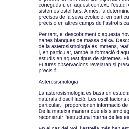
coneguda i, en aquest context, l’estud
sistemes estel·lars. A més, la determi
precisos de la seva evolució, en particu
precisió en altres camps de l’astrofísic
Per tant, el descobriment d’aquesta nov
nanes blanques de massa baixa. Descobr
de la asterosismologia és immens, reafi
i, en particular, també la formació d’a
estudis en aquest tipus de sistemes. E
Futures observacions revelaran si pres
precisió.
Asterosismologia
La asterosismologia es basa en estudiar 
naturals d’oscil·lació. Les oscil·lacio
particular, i proporcionen informació de 
De la mateixa manera que els sismòlegs 
reconstruir l’estructura interna de les es
En el cas del Sol, l’estrella més ben e