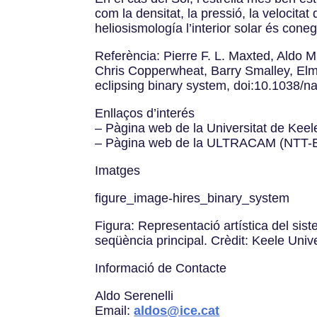
com la densitat, la pressió, la velocitat
heliosismología l’interior solar és cone
Referència: Pierre F. L. Maxted, Aldo M.
Chris Copperwheat, Barry Smalley, Elmé 
eclipsing binary system, doi:10.1038/
Enllaços d’interés
– Pàgina web de la Universitat de Kee
– Pàgina web de la ULTRACAM (NTT-
Imatges
figure_image-hires_binary_system
Figura: Representació artística del sist
seqüència principal. Crèdit: Keele Unive
Informació de Contacte
Aldo Serenelli
Email:
aldos@ice.cat