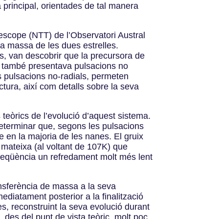
 principal, orientades de tal manera
lescope (NTT) de l’Observatori Austral
 la massa de les dues estrelles.
s, van descobrir que la precursora de
ue també presentava pulsacions no
es pulsacions no-radials, permeten
uctura, així com detalls sobre la seva
 teòrics de l’evolució d’aquest sistema.
determinar que, segons les pulsacions
e en la majoria de les nanes. El gruix
mateixa (al voltant de 107K) que
nseqüència un refredament molt més lent
nsferència de massa a la seva
diatament posterior a la finalització
s, reconstruint la seva evolució durant
 des del punt de vista teòric, molt poc