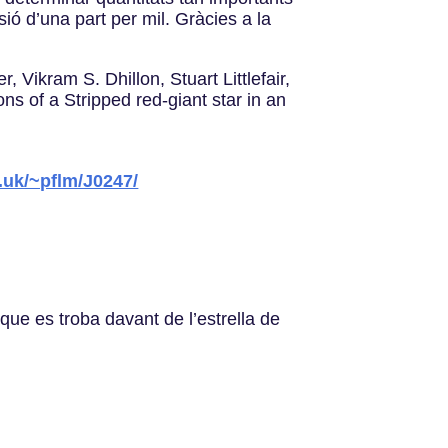
isió d’una part per mil. Gràcies a la
 Vikram S. Dhillon, Stuart Littlefair,
s of a Stripped red-giant star in an
.uk/~pflm/J0247/
 que es troba davant de l’estrella de