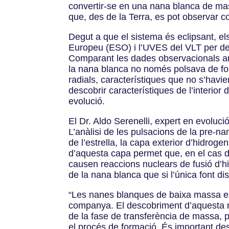
convertir-se en una nana blanca de mass
que, des de la Terra, es pot observar co
Degut a que el sistema és eclipsant, el
Europeu (ESO) i l’UVES del VLT per deter
Comparant les dades observacionals amb
la nana blanca no només polsava de for
radials, característiques que no s’havi
descobrir característiques de l’interior 
evolució.
El Dr. Aldo Serenelli, expert en evoluc
L’anàlisi de les pulsacions de la pre-
de l’estrella, la capa exterior d’hidro
d’aquesta capa permet que, en el cas d
causen reaccions nuclears de fusió d’h
de la nana blanca que si l’única font di
“Les nanes blanques de baixa massa es
companya. El descobriment d’aquesta nov
de la fase de transferència de massa, p
el procés de formació. És important dest