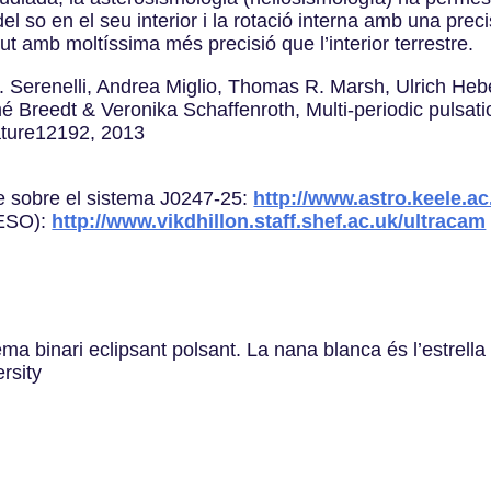
 del so en el seu interior i la rotació interna amb una prec
gut amb moltíssima més precisió que l’interior terrestre.
 Serenelli, Andrea Miglio, Thomas R. Marsh, Ulrich Heber,
Breedt & Veronika Schaffenroth, Multi-periodic pulsation
nature12192, 2013
le sobre el sistema J0247-25:
http://www.astro.keele.ac
ESO):
http://www.vikdhillon.staff.shef.ac.uk/ultracam
ema binari eclipsant polsant. La nana blanca és l’estrella
rsity