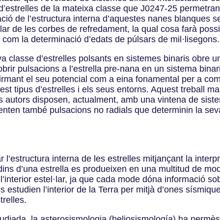
i d’estrelles de la mateixa classe que J0247-25 permetra
nació de l’estructura interna d’aquestes nanes blanques
lar de les corbes de refredament, la qual cosa farà possib
a com la determinació d’edats de púlsars de mil·lisegons.
a classe d’estrelles polsants en sistemes binaris obre un
ir pulsacions a l’estrella pre-nana en un sistema binar
rmant el seu potencial com a eina fonamental per a compr
quest tipus d’estrelles i els seus entorns. Aquest trebal
ls autors disposen, actualment, amb una vintena de sist
enten també pulsacions no radials que determinin la seva
l’estructura interna de les estrelles mitjançant la inter
ns dins d’una estrella es produeixen en una multitud de 
l’interior estel·lar, ja que cada mode dóna informació sobr
estudien l’interior de la Terra per mitjà d’ones sísmiqu
trelles.
studiada, la asterosismologia (heliosismología) ha permès