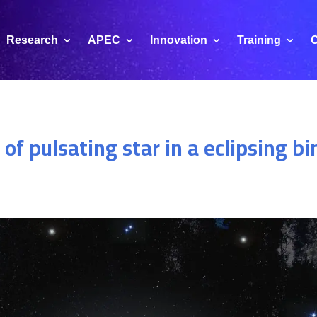
Research
APEC
Innovation
Training
C
 of pulsating star in a eclipsing b