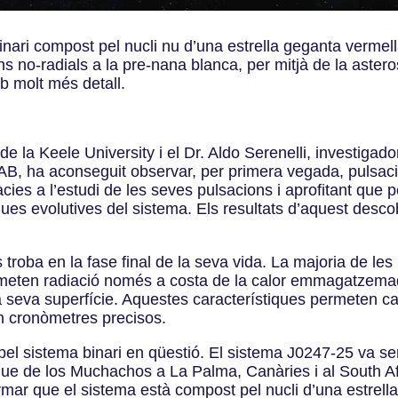
ari compost pel nucli nu d’una estrella geganta vermella 
ns no-radials a la pre-nana blanca, per mitjà de la aster
b molt més detall.
de la Keele University i el Dr. Aldo Serenelli, investigador
B, ha aconseguit observar, per primera vegada, pulsacion
es a l’estudi de les seves pulsacions i aprofitant que pe
ques evolutives del sistema. Els resultats d’aquest desco
troba en la fase final de la seva vida. La majoria de le
, emeten radiació només a costa de la calor emmagatzemad
 seva superfície. Aquestes característiques permeten cal
en cronòmetres precisos.
el sistema binari en qüestió. El sistema J0247-25 va se
que de los Muchachos a La Palma, Canàries i al South Af
rmar que el sistema està compost pel nucli d’una estrell