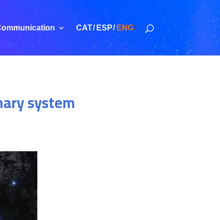
ommunication
CAT
ESP
ENG
inary system