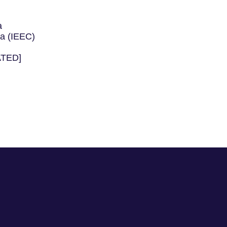
a
ya (IEEC)
TED]