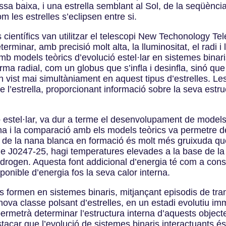
a baixa, i una estrella semblant al Sol, de la seqüència
m les estrelles s’eclipsen entre si.
s científics van utilitzar el telescopi New Techonology Te
minar, amb precisió molt alta, la lluminositat, el radi i
 models teòrics d’evolució estel·lar en sistemes binari
ma radial, com un globus que s’infla i desinfla, sinó q
en vist mai simultàniament en aquest tipus d’estrelles. L
de l’estrella, proporcionant informació sobre la seva estr
ió estel·lar, va dur a terme el desenvolupament de models
nana i la comparació amb els models teòrics va permetre 
gen de la nana blanca en formació és molt més gruixuda qu
e J0247-25, hagi temperatures elevades a la base de la 
idrogen. Aquesta font addicional d’energia té com a co
sponible d’energia fos la seva calor interna.
 formen en sistemes binaris, mitjançant episodis de tra
a classe polsant d’estrelles, en un estadi evolutiu imme
ermetrà determinar l’estructura interna d’aquests objecte
acar que l’evolució de sistemes binaris interactuants és,