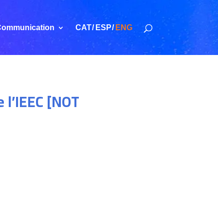
ommunication
CAT
ESP
ENG
e l’IEEC [NOT