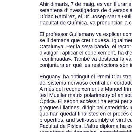
Ahir dimarts, 7 de maig, es van lliurar 
setantena d’investigadors de diversos àm
Dídac Ramírez, el Dr. Josep Maria Guil
Facultat de Química, va pronunciar la 
El professor Guilemany va explicar com 
se li demana que creï riquesa. Igualmen
Catalunya. Per la seva banda, el rector
divulgar i aplicar el coneixement, ha d’e
i continuada». També va destacar la vàlu
conjuntura en què les restriccions són 
Enguany, ha obtingut el Premi Claustre
del sistema nervioso central en cordado
A més del reconeixement a Manuel Irimia
tesi Mueller matrix polarimetry of aniso
Òptica. El segon accèssit ha estat per a
gregues i llatines, dirigit pel catedràt
que han quedat finalistes en el procés 
properties, and self-assembly of viral 
Facultat de Física. L’altre diploma ha 