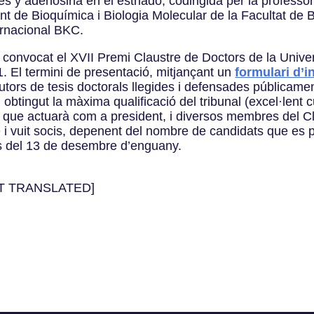
y adenosina en el estriado, codirigida per la professor
t de Bioquímica i Biologia Molecular de la Facultat de Bi
ernacional BKC.
 convocat el XVII Premi Claustre de Doctors de la Univer
. El termini de presentació, mitjançant un
formulari d’i
utors de tesis doctorals llegides i defensades públicamen
btingut la màxima qualificació del tribunal (excel·lent c
, que actuarà com a president, i diversos membres del Cl
re i vuit socis, depenent del nombre de candidats que es 
ans del 13 de desembre d’enguany.
T TRANSLATED]