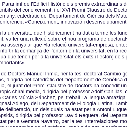
al Paranimf de l’Edifici Històric els premis extraordinari
bits del coneixement, i el XVI Premi Claustre de Doctors.
emany, catedràtic del Departament de Ciència dels Materi
conferència «Coneixement, innovació i desenvolupament, 
la universitat, que històricament ha dut a terme les fun
t, va fer una reflexió sobre el nou programa de doctorats
 va assenyalar que «la relació universitat-empresa, ent
nfortir la confiança de l’entorn en la universitat, en la re
a que tenen per a la universitat els èxits i l’esforç dels
importants».
 de Doctors Manuel Irimia, per la tesi doctoral Cambio 
s, dirigida pel catedràtic del Departament de Genètica de
, el jurat del Premi Claustre de Doctors ha concedit un 
tropic chiral media, dirigida pel professor Adolf Canillas
 Carles Múrcia Sánchez, pel treball La llengua amaziga a l
ic Ignasi Adiego, del Departament de Filologia Llatina. Tam
de deliberació, un dels quals ha estat per a Antoni Luque,
capsids, dirigida pel professor David Reguera, del Depar
estat per a Gemma Navarro, per la tesi Interrelaciones mo