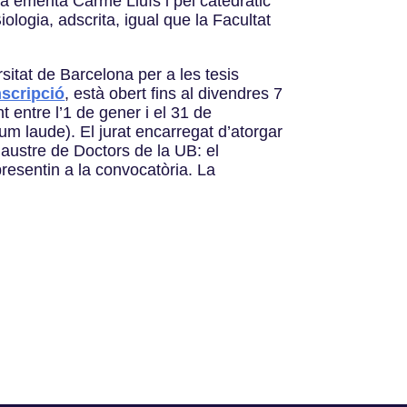
a emèrita Carme Lluís i pel catedràtic
ologia, adscrita, igual que la Facultat
sitat de Barcelona per a les tesis
nscripció
, està obert fins al divendres 7
t entre l’1 de gener i el 31 de
um laude). El jurat encarregat d’atorgar
austre de Doctors de la UB: el
presentin a la convocatòria. La