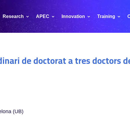
Research
APEC
Innovation
Training
C
inari de doctorat a tres doctors d
elona (UB)