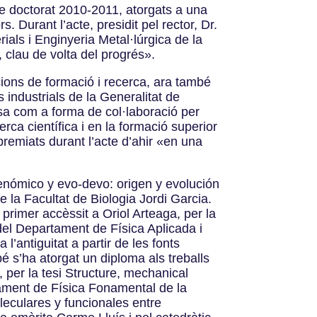
s de doctorat 2010-2011, atorgats a una
 Durant l’acte, presidit pel rector, Dr.
als i Enginyeria Metal·lúrgica de la
clau de volta del progrés».
cions de formació i recerca, ara també
 industrials de la Generalitat de
esa com a forma de col·laboració per
cerca científica i en la formació superior
 premiats durant l’acte d’ahir «en una
genómico y evo-devo: origen y evolución
 la Facultat de Biologia Jordi Garcia.
primer accèssit a Oriol Arteaga, per la
, del Departament de Física Aplicada i
’antiguitat a partir de les fonts
bé s’ha atorgat un diploma als treballs
 per la tesi Structure, mechanical
tament de Física Fonamental de la
leculares y funcionales entre