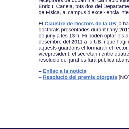
receptores de dopamina, cannabionoides 
Enric I. Canela, tots dos del Departamen
de Física, al campus d’excel·lència int
El
Claustre de Doctors de la UB
ja ha
doctorals presentades durant l’any 2011
de juny a les 13 h. Hi poden optar els a
desembre del 2011 a la UB, i que hagin o
aquests guardons el formaran el rector
vicepresident, el secretari i entre quat
resolució del jurat es farà pública ab
–
Enllaç a la noticia
–
Resolució del premis otorgats
[NO