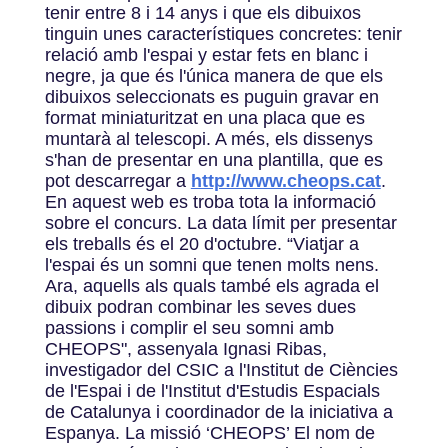
tenir entre 8 i 14 anys i que els dibuixos
tinguin unes característiques concretes: tenir
relació amb l'espai y estar fets en blanc i
negre, ja que és l'única manera de que els
dibuixos seleccionats es puguin gravar en
format miniaturitzat en una placa que es
muntarà al telescopi. A més, els dissenys
s'han de presentar en una plantilla, que es
pot descarregar a
http://www.cheops.cat
.
En aquest web es troba tota la informació
sobre el concurs. La data límit per presentar
els treballs és el 20 d'octubre. “Viatjar a
l'espai és un somni que tenen molts nens.
Ara, aquells als quals també els agrada el
dibuix podran combinar les seves dues
passions i complir el seu somni amb
CHEOPS", assenyala Ignasi Ribas,
investigador del CSIC a l'Institut de Ciències
de l'Espai i de l'Institut d'Estudis Espacials
de Catalunya i coordinador de la iniciativa a
Espanya. La missió ‘CHEOPS’ El nom de