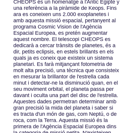
CHEOPS és un homenatge a l'Antic Egipte y
una referència a la piràmide de Keops. Fins
ara es coneixen uns 2.000 exoplanetes i
amb aquesta missió espacial, pertanyent al
programa Cosmic Vision de l'Agència
Espacial Europea, es pretén augmentar
aquest nombre. El telescopi CHEOPS es
dedicarà a cercar trànsits de planetes, és a
dir, petits eclipsis, en estels brillants en els
quals ja es coneix que existeix un sistema
planetari. Es farà mitjançant fotometria de
molt alta precisió, una tècnica que consisteix
en mesurar la brillantor de l'estrella cada
minut i detectar-ne la disminució quan, en el
seu moviment orbital, el planeta passa per
davant i oculta una part del disc de l'estrella.
Aquestes dades permetran determinar amb
gran precisió la mida del planeta i saber si
es tracta d'un món de gas, com Neptú, o de
roca, com la Terra. Aquesta missió és la
primera de l'Agència Espacial Europea dins
la categoria de missió petita. N'existeixen