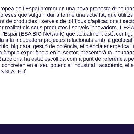
uropea de l’Espai promouen una nova proposta d’incubac
reses que vulguin dur a terme una activitat, que utilitz
t de productes i serveis de tot tipus d’aplicacions i sec
r realitat els seus productes i serveis innovadors. L’ES
l’Espai (ESA BIC Network) que actualment està configur
 a la incubadora projectes relacionats amb la geolocalit
rític, big data, gestió de potència, eficiència energètica i
àmplia experiència en el sector, presentarà la incubador
arcelona ha estat escollida com a punt de referència per
 concreten en el seu potencial industrial i acadèmic, el s
TRANSLATED]