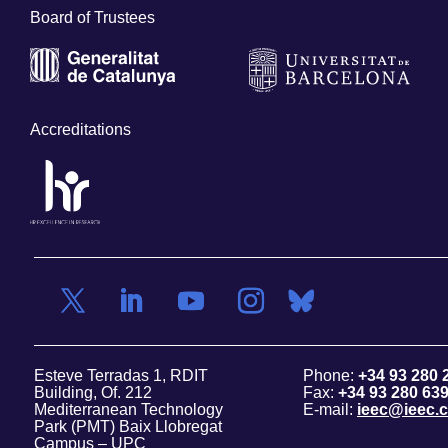
Board of Trustees
Accreditations
Esteve Terradas 1, RDIT
Phone:
+34 93 280 
Building, Of. 212
Fax:
+34 93 280 63
Mediterranean Technology
E-mail:
ieec@ieec.c
Park (PMT) Baix Llobregat
Campus – UPC