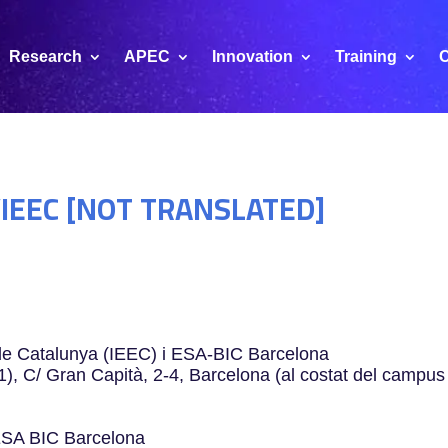
Research
APEC
Innovation
Training
C
l’IEEC [NOT TRANSLATED]
s de Catalunya (IEEC) i ESA-BIC Barcelona
1), C/ Gran Capità, 2-4, Barcelona (al costat del campus
 ESA BIC Barcelona