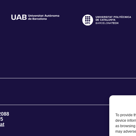
2088
To provide t
95
device infor
at
as browsing 
may adversel