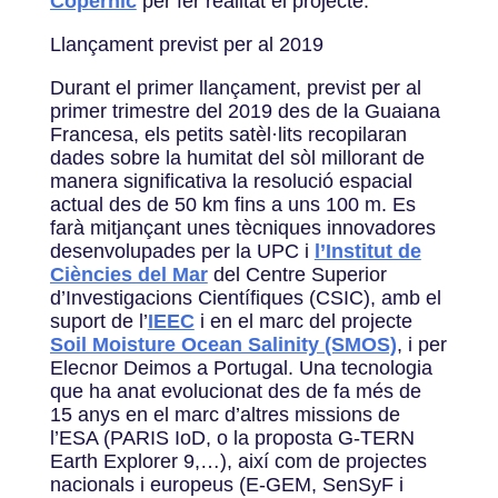
Copèrnic
per fer realitat el projecte.
Llançament previst per al 2019
Durant el primer llançament, previst per al
primer trimestre del 2019 des de la Guaiana
Francesa, els petits satèl·lits recopilaran
dades sobre la humitat del sòl millorant de
manera significativa la resolució espacial
actual des de 50 km fins a uns 100 m. Es
farà mitjançant unes tècniques innovadores
desenvolupades per la UPC i
l’Institut de
Ciències del Mar
del Centre Superior
d’Investigacions Científiques (CSIC), amb el
suport de l’
IEEC
i en el marc del projecte
Soil Moisture Ocean Salinity (SMOS)
, i per
Elecnor Deimos a Portugal. Una tecnologia
que ha anat evolucionat des de fa més de
15 anys en el marc d’altres missions de
l’ESA (PARIS IoD, o la proposta G-TERN
Earth Explorer 9,…), així com de projectes
nacionals i europeus (E-GEM, SenSyF i