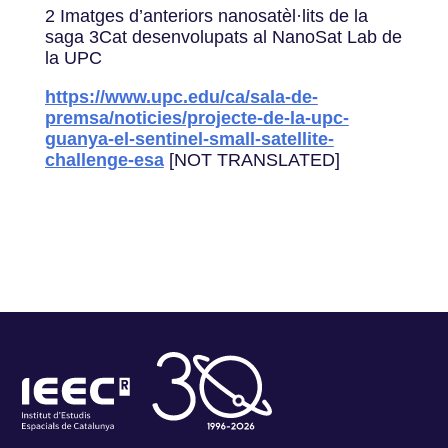
2 Imatges d’anteriors nanosatèl·lits de la
saga 3Cat desenvolupats al NanoSat Lab de
la UPC
https://www.upc.edu/ca/sala-de-
premsa/noticies/projecte-de-la-upc-
guanya-el-sentinel-small-satellite-
challenge-esa
[NOT TRANSLATED]