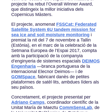
projecte ha rebut l’Overall Winner Award,
que distingeix la millor iniciativa dels
Copernicus Màsters.
El projecte, anomenat
FSSCat: Federated
Satellite System 6U tandem mission for
sea ice and soil moisture monitoring
i
premiat la nit del 7 de novembre a Tallin
(Estònia), en el marc de la celebració de la
Setmana Europea de l’Espai 2017, compta
amb la participació de la companyia
d’enginyeria de sistemes espacials
DEIMOS
Engenharia
—branca portuguesa de la
internacional Elecnor Deimos— i de
GOMSpace
, fabricant danès de petites
plataformes de satèl·lits, ambdues líders als
seu països.
Concretament, el projecte presentat per
Adriano Camps
, coordinador científic de la
Unitat María de Maeztu
CommSensLab
, de