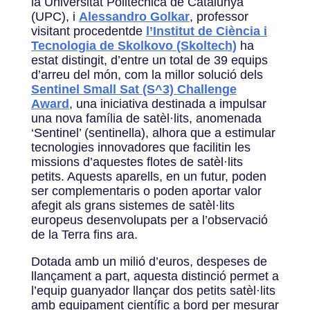
la Universitat Politècnica de Catalunya
(UPC), i
Alessandro Golkar
, professor
visitant procedentde
l’Institut de Ciència i
Tecnologia de Skolkovo (Skoltech)
ha
estat distingit, d’entre un total de 39 equips
d’arreu del món, com la millor solució dels
Sentinel Small Sat (S^3) Challenge
Award
, una iniciativa destinada a impulsar
una nova família de satèl·lits, anomenada
‘Sentinel’ (sentinella), alhora que a estimular
tecnologies innovadores que facilitin les
missions d’aquestes flotes de satèl·lits
petits. Aquests aparells, en un futur, poden
ser complementaris o poden aportar valor
afegit als grans sistemes de satèl·lits
europeus desenvolupats per a l’observació
de la Terra fins ara.
Dotada amb un milió d’euros, despeses de
llançament a part, aquesta distinció permet a
l’equip guanyador llançar dos petits satèl·lits
amb equipament científic a bord per mesurar