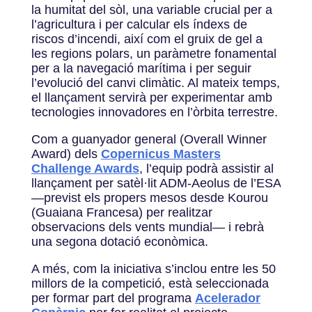
la humitat del sòl, una variable crucial per a
l’agricultura i per calcular els índexs de
riscos d’incendi, així com el gruix de gel a
les regions polars, un paràmetre fonamental
per a la navegació marítima i per seguir
l’evolució del canvi climàtic. Al mateix temps,
el llançament servirà per experimentar amb
tecnologies innovadores en l’òrbita terrestre.
Com a guanyador general (Overall Winner
Award) dels
Copernicus Masters
Challenge Awards
, l’equip podrà assistir al
llançament per satèl·lit ADM-Aeolus de l’ESA
—previst els propers mesos desde Kourou
(Guaiana Francesa) per realitzar
observacions dels vents mundial— i rebrà
una segona dotació econòmica.
A més, com la iniciativa s’inclou entre les 50
millors de la competició, està seleccionada
per formar part del programa
Acelerador