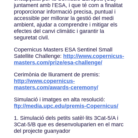
juntament amb l’ESA, i que té com a finalitat
proporcionar informació precisa, puntual i
accessible per millorar la gestió del medi
ambient, ajudar a comprendre i mitigar els
efectes del canvi climàtic i garantir la
seguretat civil.
Copernicus Masters ESA Sentinel Small
Satellite Challenge:
http://www.copernicus-
masters.com/prize/esa-challenge/
Cerimònia de lliurament de premis:
http://www.copernicus-
masters.com/awards-ceremony/
Simulació i imatges en alta resolució:
ftp://media.upc.edu/premis-Copernicus/
1. Simulació dels petits satèl·lits 3Cat-5/A i
3Cat-5/B que es desenvoluparien en el marc
del projecte guanyador