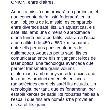
ONION, entre d’altres.
Aquesta missió comprovarà, en particular, el
nou concepte de ‘missió federada’, en la
qual l’objectiu de la missió, es comparteix
entre diversos satèl·lits. En aquest cas, els
satèl·lits, amb una dimensió aproximada
d’una funda per a portàtils, volaran a l’espai
a una altitud de 450 a 550 km, separats
entre ells per uns pocs centenars de
quilòmetres. Aquests petits satèl·lits es
comunicaran entre ells mitjançant feixos de
làser òptics, una tecnologia avançada que
permet transmetre grans volums
d’informació amb menys interferències que
les que es produeixen en els enllaços
radioelèctrics entre els satèl·lits actuals. Un
tecnologia, per tant, que és fonamental per
establir xarxes de satèl·lits robustes fiables a
l’espai i que fins ara només s’ha provat en
els satèl·lits grans.