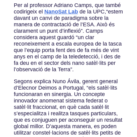
Per al professor Adriano Camps, que també
codirigeix el
NanoSat Lab
de la UPC,“estem
davant un canvi de paradigma sobre la
manera de contractació de l’ESA. Això és
clarament un punt d’inflexió”. Camps
considera aquest guardó “un clar
reconeixement a escala europea de la tasca
que l’equip porta fent des de fa més de vint
anys en el camp de la teledetecció, i des de
fa deu en el sector dels nano satèl·lits per
l’observació de la Terra”.
Segons explica Nuno Ávila, gerent general
d’Elecnor Deimos a Portugal, “els satèl·lits
funcionaran en sinergia. Un concepte
innovador anomenat sistema federat o
satèl·lit fraccionat, en què cada satèl·lit
s’especialitza i realitza tasques particulars,
que es conjuguen per aconseguir un resultat
global millor. D’aquesta manera, es poden
utilitzar constel·lacions de satèl·lits petits de