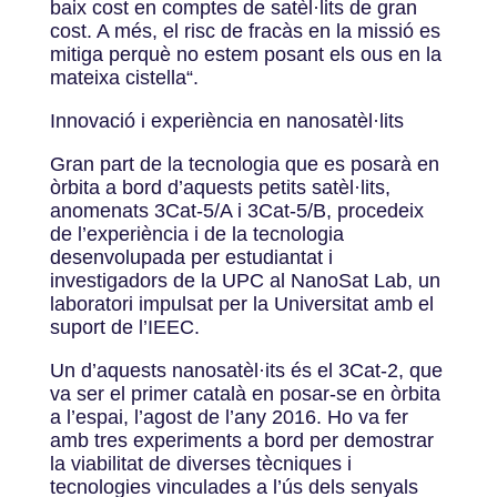
baix cost en comptes de satèl·lits de gran
cost. A més, el risc de fracàs en la missió es
mitiga perquè no estem posant els ous en la
mateixa cistella“.
Innovació i experiència en nanosatèl·lits
Gran part de la tecnologia que es posarà en
òrbita a bord d’aquests petits satèl·lits,
anomenats 3Cat-5/A i 3Cat-5/B, procedeix
de l’experiència i de la tecnologia
desenvolupada per estudiantat i
investigadors de la UPC al NanoSat Lab, un
laboratori impulsat per la Universitat amb el
suport de l’IEEC.
Un d’aquests nanosatèl·its és el 3Cat-2, que
va ser el primer català en posar-se en òrbita
a l’espai, l’agost de l’any 2016. Ho va fer
amb tres experiments a bord per demostrar
la viabilitat de diverses tècniques i
tecnologies vinculades a l’ús dels senyals