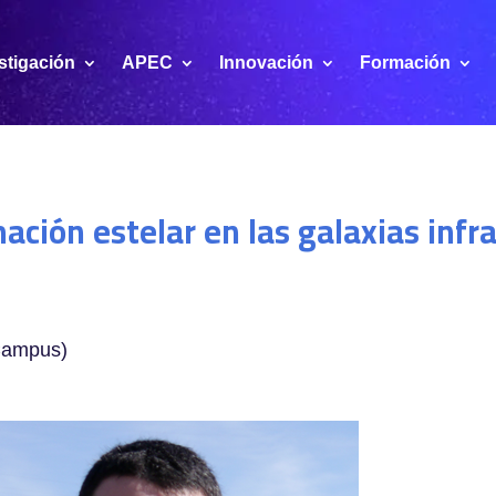
stigación
APEC
Innovación
Formación
mación estelar en las galaxias infr
 Campus)