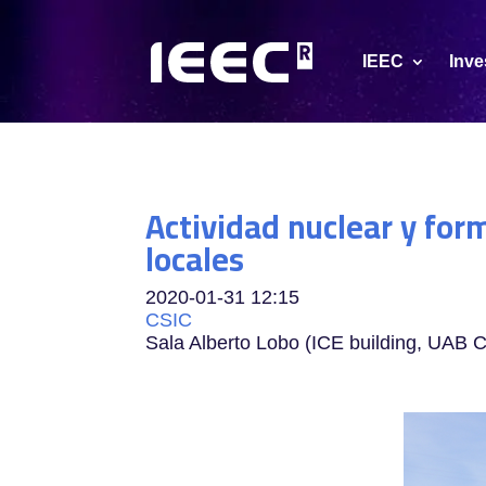
IEEC
Inve
Actividad nuclear y for
locales
2020-01-31
12:15
CSIC
Sala Alberto Lobo (ICE building, UAB