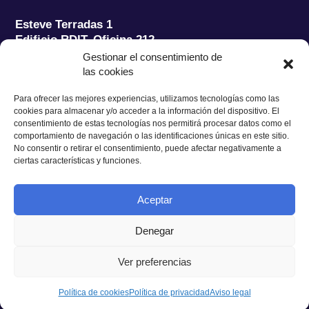
Esteve Terradas 1
Edificio RDIT, Oficina 212
Gestionar el consentimiento de
Parc Mediterrani de la Tecnologia (PMT) Campus
las cookies
del Baix Llobregat – UPC
08860 Castelldefels (Barcelona)
Para ofrecer las mejores experiencias, utilizamos tecnologías como las
cookies para almacenar y/o acceder a la información del dispositivo. El
Tel.:
+34 93 280 2088
consentimiento de estas tecnologías nos permitirá procesar datos como el
Fax:
+34 93 280 6395
comportamiento de navegación o las identificaciones únicas en este sitio.
No consentir o retirar el consentimiento, puede afectar negativamente a
E-mail:
ieec@ieec.cat
ciertas características y funciones.
CONTACTO
Aceptar
Denegar
Ver preferencias
Política de Privacidad
|
Aviso legal
|
Política de Cookies
Diseño web
Ruiz Stinga Studio
| Desarrollo técnico
Ixole
Política de cookies
Política de privacidad
Aviso legal