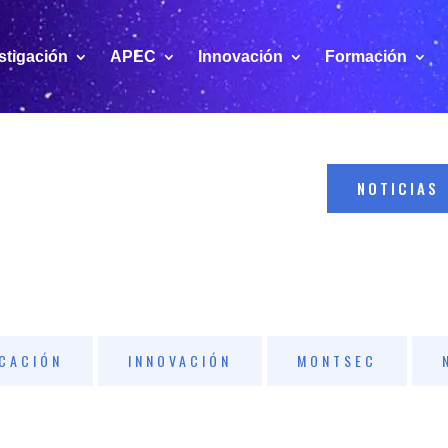
stigación
APEC
Innovación
Formación
NOTICIAS
CACIÓN
INNOVACIÓN
MONTSEC