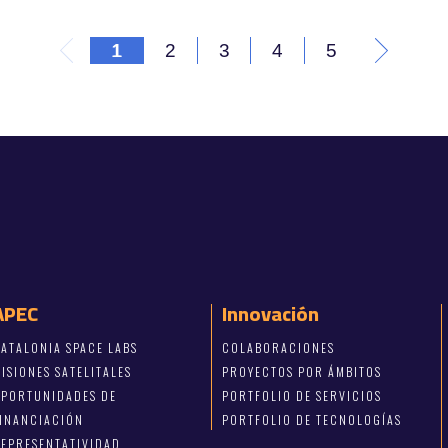
1
2
3
4
5
APEC
Innovación
ATALONIA SPACE LABS
COLABORACIONES
ISIONES SATELITALES
PROYECTOS POR ÁMBITOS
OPORTUNIDADES DE
PORTFOLIO DE SERVICIOS
FINANCIACIÓN
PORTFOLIO DE TECNOLOGÍAS
EPRESENTATIVIDAD