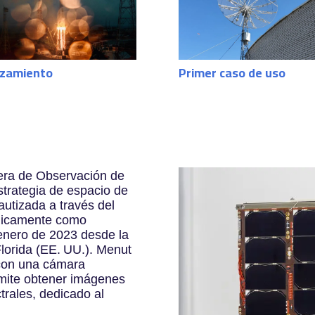
zamiento
Primer caso de uso
mera de Observación de
strategia de espacio de
autizada a través del
cnicamente como
enero de 2023 desde la
lorida (EE. UU.). Menut
 con una cámara
rmite obtener imágenes
trales, dedicado al