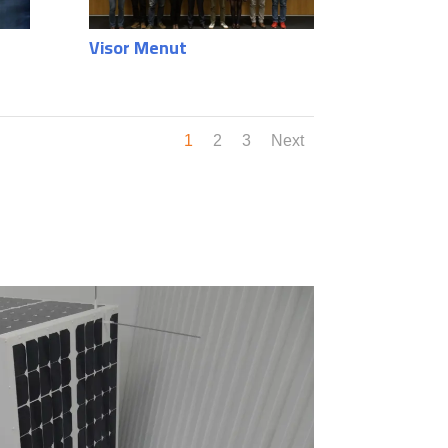
Visor Menut
1
2
3
Next