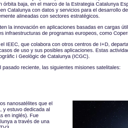
 órbita baja, en el marco de la Estrategia Catalunya Es
l en Catalunya con datos y servicios para el desarrollo de
temente alineadas con sectores estratégicos.
iten la innovación en aplicaciones basadas en cargas úti
s infraestructuras de programas europeos, como Coper
en el IEEC, que colabora con otros centros de I+D, depar
 casos de uso y sus posibles aplicaciones. Estas activid
togràfic i Geològic de Catalunya (ICGC).
 pasado reciente, las siguientes misiones satelitales:
los nanosatélites que el
, y estuvo dedicada al
as en inglés). Fue
alunya a través de una
 TV3.