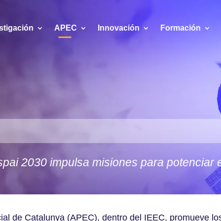
stigación
APEC
Innovación
Formación
pai 2030 impulsa misiones para potenciar el
al de Catalunya (APEC), dentro del IEEC, promueve los 