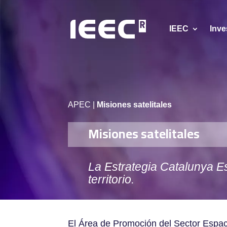
IEEC
Inve
APEC
|
Misiones satelitales
Misiones satelitales
La Estrategia Catalunya Es
territorio.
El Área de Promoción del Sector Espaci