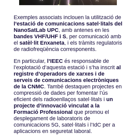
Exemples associats inclouen la utilització de
l’estació de comunicacions satel·litals del
NanoSatLab UPC
, amb antenes en les
bandes VHF/UHF i S
, per comunicació amb
el
satèl·lit Enxaneta
, i els tràmits regulatoris
de radiofreqüència corresponents.
En particular,
l’IEEC
és responsable de
l’explotació d’aquesta estació i s’ha inscrit
al
registre d’operadors de xarxes i de
serveis de comunicacions electròniques
de la CNMC
. També destaquen projectes en
compressió de dades per fomentar l’ús
eficient dels radioenllaços satel·litals i
un
projecte d’innovació vinculat a la
Formació Professional
que promou el
desplegament de laboratoris de
comunicacions 5G, satel·litals i l’IdC per a
aplicacions en seguretat laboral.