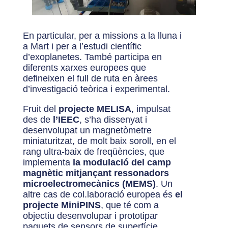
En particular, per a missions a la lluna i
a Mart i per a l’estudi científic
d’exoplanetes. També participa en
diferents xarxes europees que
defineixen el full de ruta en àrees
d’investigació teòrica i experimental.
Fruit del
projecte MELISA
, impulsat
des de
l’IEEC
, s’ha dissenyat i
desenvolupat un magnetòmetre
miniaturitzat, de molt baix soroll, en el
rang ultra-baix de freqüències, que
implementa
la modulació del camp
magnètic mitjançant ressonadors
microelectromecànics (MEMS)
. Un
altre cas de col.laboració europea és
el
projecte MiniPINS
, que té com a
objectiu desenvolupar i prototipar
paquets de sensors de superfície