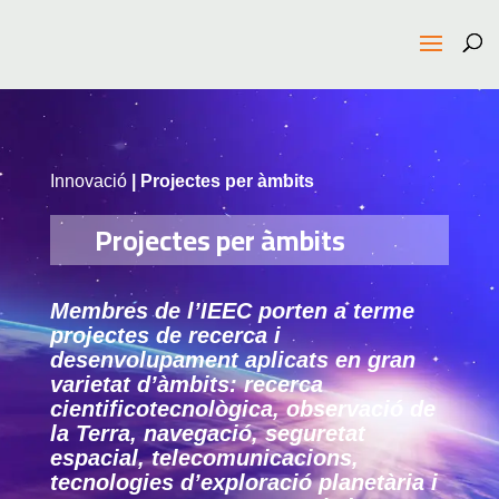
Innovació
| Projectes per àmbits
Projectes per àmbits
Membres de l’IEEC porten a terme
projectes de recerca i
desenvolupament aplicats en gran
varietat d’àmbits: recerca
cientificotecnològica, observació de
la Terra, navegació, seguretat
espacial, telecomunicacions,
tecnologies d’exploració planetària i