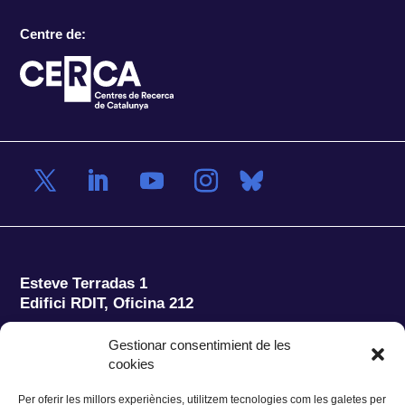
Centre de:
Esteve Terradas 1
Edifici RDIT, Oficina 212
Parc Mediterrani de la Tecnologia (PMT)
Campus
Gestionar consentimient de les
del Baix Llobregat – UPC
cookies
08860 Castelldefels (Barcelona)
Per oferir les millors experiències, utilitzem tecnologies com les galetes per