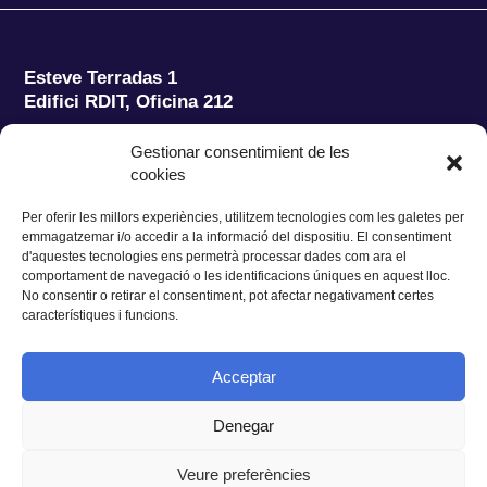
Esteve Terradas 1
Edifici RDIT, Oficina 212
Parc Mediterrani de la Tecnologia (PMT)
Campus
Gestionar consentimient de les
del Baix Llobregat – UPC
cookies
08860 Castelldefels (Barcelona)
Per oferir les millors experiències, utilitzem tecnologies com les galetes per
Tel.:
+34 93 280 2088
emmagatzemar i/o accedir a la informació del dispositiu. El consentiment
Fax:
+34 93 280 6395
d'aquestes tecnologies ens permetrà processar dades com ara el
E-mail:
ieec@ieec.cat
comportament de navegació o les identificacions úniques en aquest lloc.
No consentir o retirar el consentiment, pot afectar negativament certes
característiques i funcions.
CONTACTE
Acceptar
Denegar
Privacitat
|
Avís legal
|
Cookies
Veure preferències