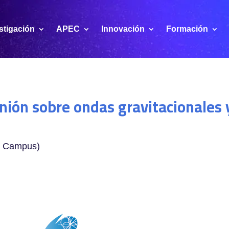
stigación
APEC
Innovación
Formación
nión sobre ondas gravitacionales 
UB Campus)