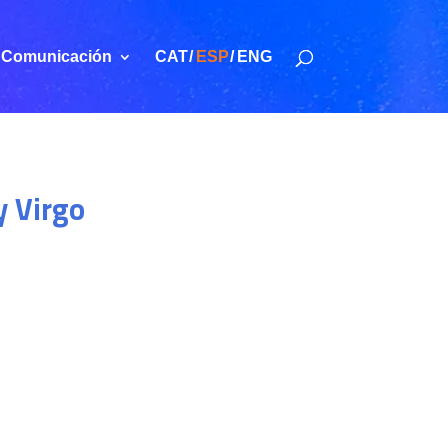
Comunicación
CAT
ESP
ENG
y Virgo