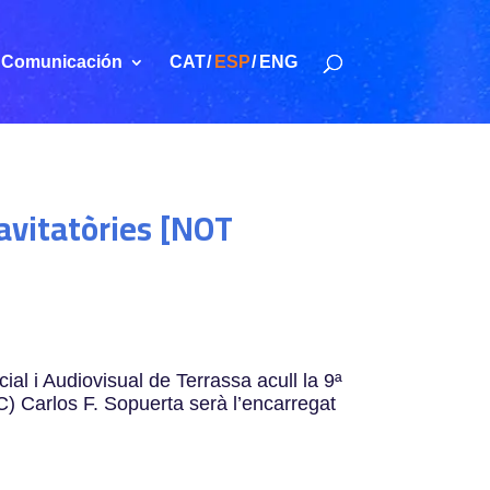
Comunicación
CAT
ESP
ENG
ravitatòries [NOT
ial i Audiovisual de Terrassa acull la 9ª
IC) Carlos F. Sopuerta serà l’encarregat