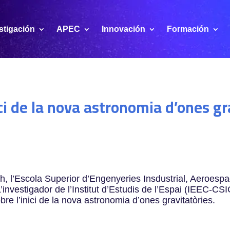
stigación
APEC
Innovación
Formación
ici de la nova astronomia d’ones g
0h, l’Escola Superior d’Engenyeries Insdustrial, Aeroespac
 L’investigador de l’Institut d’Estudis de l’Espai (IEEC-CS
bre l’inici de la nova astronomia d’ones gravitatòries.