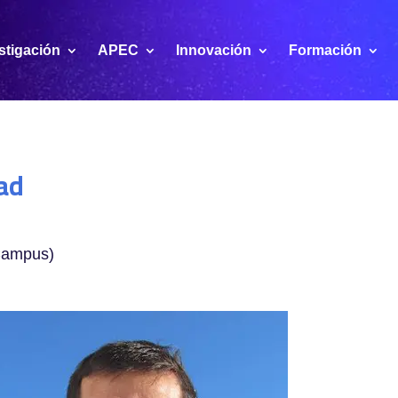
stigación
APEC
Innovación
Formación
dad
 Campus)