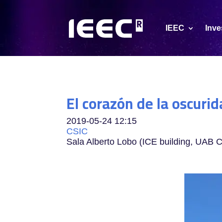
IEEC
Inve
El corazón de la oscuri
2019-05-24
12:15
CSIC
Sala Alberto Lobo (ICE building, UAB