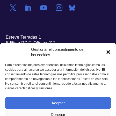
Esteve Terradas 1
Edificio RDIT, Oficina 212
Gestionar el consentimiento de
Parc Mediterrani de la Tecnologia (PMT) Campus
las cookies
del Baix Llobregat – UPC
08860 Castelldefels (Barcelona)
Para ofrecer las mejores experiencias, utilizamos tecnologías como las
cookies para almacenar y/o acceder a la información del dispositivo. El
Tel.:
+34 93 280 2088
consentimiento de estas tecnologías nos permitirá procesar datos como el
Fax:
+34 93 280 6395
comportamiento de navegación o las identificaciones únicas en este sitio.
No consentir o retirar el consentimiento, puede afectar negativamente a
E-mail:
ieec@ieec.cat
ciertas características y funciones.
CONTACTO
Aceptar
Denegar