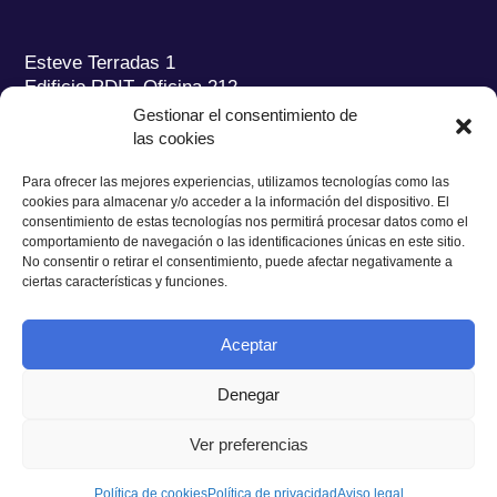
Esteve Terradas 1
Edificio RDIT, Oficina 212
Gestionar el consentimiento de
Parc Mediterrani de la Tecnologia (PMT) Campus
las cookies
del Baix Llobregat – UPC
08860 Castelldefels (Barcelona)
Para ofrecer las mejores experiencias, utilizamos tecnologías como las
cookies para almacenar y/o acceder a la información del dispositivo. El
Tel.:
+34 93 280 2088
consentimiento de estas tecnologías nos permitirá procesar datos como el
Fax:
+34 93 280 6395
comportamiento de navegación o las identificaciones únicas en este sitio.
No consentir o retirar el consentimiento, puede afectar negativamente a
E-mail:
ieec@ieec.cat
ciertas características y funciones.
CONTACTO
Aceptar
Denegar
Ver preferencias
Política de Privacidad
|
Aviso legal
|
Política de Cookies
Diseño web
Ruiz Stinga Studio
| Desarrollo técnico
Ixole
Política de cookies
Política de privacidad
Aviso legal