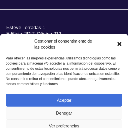
Esteve Terradas 1
Edificio RDIT, Oficina 212
Gestionar el consentimiento de
Parc Mediterrani de la Tecnologia (PMT) Campus
las cookies
del Baix Llobregat – UPC
08860 Castelldefels (Barcelona)
Para ofrecer las mejores experiencias, utilizamos tecnologías como las
cookies para almacenar y/o acceder a la información del dispositivo. El
Tel.:
+34 93 280 2088
consentimiento de estas tecnologías nos permitirá procesar datos como el
Fax:
+34 93 280 6395
comportamiento de navegación o las identificaciones únicas en este sitio.
No consentir o retirar el consentimiento, puede afectar negativamente a
E-mail:
ieec@ieec.cat
ciertas características y funciones.
CONTACTO
Aceptar
Denegar
Ver preferencias