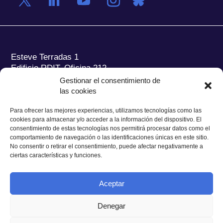
Esteve Terradas 1
Edificio RDIT, Oficina 212
Gestionar el consentimiento de
Parc Mediterrani de la Tecnologia (PMT) Campus
las cookies
del Baix Llobregat – UPC
08860 Castelldefels (Barcelona)
Para ofrecer las mejores experiencias, utilizamos tecnologías como las
cookies para almacenar y/o acceder a la información del dispositivo. El
Tel.:
+34 93 280 2088
consentimiento de estas tecnologías nos permitirá procesar datos como el
Fax:
+34 93 280 6395
comportamiento de navegación o las identificaciones únicas en este sitio.
No consentir o retirar el consentimiento, puede afectar negativamente a
E-mail:
ieec@ieec.cat
ciertas características y funciones.
CONTACTO
Aceptar
Denegar