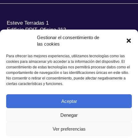
Esteve Terradas 1
Edificio RDIT, Oficina 212
Gestionar el consentimiento de
Parc Mediterrani de la Tecnologia (PMT) Campus
las cookies
del Baix Llobregat – UPC
08860 Castelldefels (Barcelona)
Para ofrecer las mejores experiencias, utilizamos tecnologías como las
cookies para almacenar y/o acceder a la información del dispositivo. El
Tel.:
+34 93 280 2088
consentimiento de estas tecnologías nos permitirá procesar datos como el
Fax:
+34 93 280 6395
comportamiento de navegación o las identificaciones únicas en este sitio.
No consentir o retirar el consentimiento, puede afectar negativamente a
E-mail:
ieec@ieec.cat
ciertas características y funciones.
CONTACTO
Aceptar
Denegar
Ver preferencias
Política de Privacidad
|
Aviso legal
|
Política de Cookies