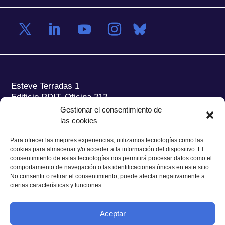
Esteve Terradas 1
Edificio RDIT, Oficina 212
Gestionar el consentimiento de
Parc Mediterrani de la Tecnologia (PMT) Campus
las cookies
del Baix Llobregat – UPC
08860 Castelldefels (Barcelona)
Para ofrecer las mejores experiencias, utilizamos tecnologías como las
cookies para almacenar y/o acceder a la información del dispositivo. El
Tel.:
+34 93 280 2088
consentimiento de estas tecnologías nos permitirá procesar datos como el
Fax:
+34 93 280 6395
comportamiento de navegación o las identificaciones únicas en este sitio.
No consentir o retirar el consentimiento, puede afectar negativamente a
E-mail:
ieec@ieec.cat
ciertas características y funciones.
CONTACTO
Aceptar