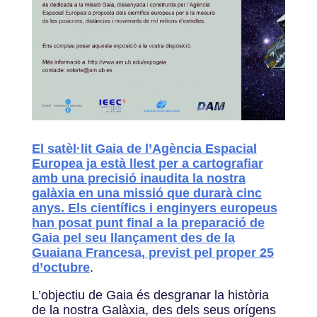
El satèl·lit Gaia de l’Agència Espacial
Europea ja està llest per a cartografiar
amb una precisió inaudita la nostra
galàxia en una missió que durarà cinc
anys. Els científics i enginyers europeus
han posat punt final a la preparació de
Gaia pel seu llançament des de la
Guaiana Francesa, previst pel proper 25
d’octubre
.
L’objectiu de Gaia és desgranar la història
de la nostra Galàxia, des dels seus orígens