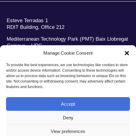
Esteve Terradas 1
RDIT Building, Office 212
Mediterranean Technology Park (PMT) Baix Llobregat
Campus – UPC
08860 Castelldefels (Barcelona)
Manage Cookie Consent
Phone:
+34 93 280 2088
To provide the best experiences, we use technologies like cookies to store
Fax:
+34 93 280 6395
and/or access device information. Consenting to these technologies will
E-mail:
ieec@ieec.cat
allow us to process data such as browsing behavior or unique IDs on this
site. Not consenting or withdrawing consent, may adversely affect certain
features and functions.
CONTACT
Accept
Deny
Privacy policy
|
Legal notice
|
Cookies policy
View preferences
Web design
Ruiz Stinga Studio
| Technical development