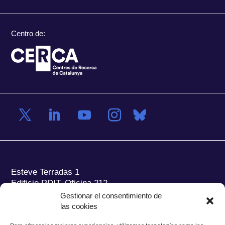
Centro de:
Esteve Terradas 1
Edificio RDIT, Oficina 212
Gestionar el consentimiento de
Parc Mediterrani de la Tecnologia (PMT) Campus
las cookies
del Baix Llobregat – UPC
08860 Castelldefels (Barcelona)