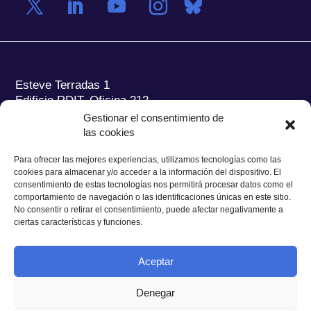
Esteve Terradas 1
Edificio RDIT, Oficina 212
Gestionar el consentimiento de
Parc Mediterrani de la Tecnologia (PMT) Campus
las cookies
del Baix Llobregat – UPC
08860 Castelldefels (Barcelona)
Para ofrecer las mejores experiencias, utilizamos tecnologías como las
cookies para almacenar y/o acceder a la información del dispositivo. El
Tel.:
+34 93 280 2088
consentimiento de estas tecnologías nos permitirá procesar datos como el
Fax:
+34 93 280 6395
comportamiento de navegación o las identificaciones únicas en este sitio.
No consentir o retirar el consentimiento, puede afectar negativamente a
E-mail:
ieec@ieec.cat
ciertas características y funciones.
CONTACTO
Aceptar
Denegar