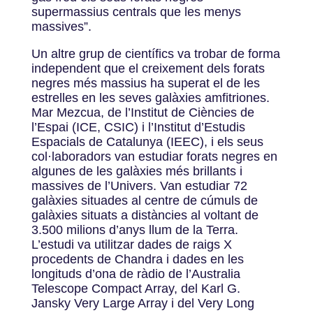
supermassius centrals que les menys
massives”.
Un altre grup de científics va trobar de forma
independent que el creixement dels forats
negres més massius ha superat el de les
estrelles en les seves galàxies amfitriones.
Mar Mezcua, de l’Institut de Ciències de
l’Espai (ICE, CSIC) i l’Institut d’Estudis
Espacials de Catalunya (IEEC), i els seus
col·laboradors van estudiar forats negres en
algunes de les galàxies més brillants i
massives de l’Univers. Van estudiar 72
galàxies situades al centre de cúmuls de
galàxies situats a distàncies al voltant de
3.500 milions d’anys llum de la Terra.
L’estudi va utilitzar dades de raigs X
procedents de Chandra i dades en les
longituds d’ona de ràdio de l’Australia
Telescope Compact Array, del Karl G.
Jansky Very Large Array i del Very Long