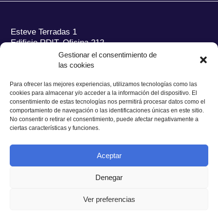
Esteve Terradas 1
Edificio RDIT, Oficina 212
Gestionar el consentimiento de
Parc Mediterrani de la Tecnologia (PMT) Campus
las cookies
del Baix Llobregat – UPC
08860 Castelldefels (Barcelona)
Para ofrecer las mejores experiencias, utilizamos tecnologías como las
cookies para almacenar y/o acceder a la información del dispositivo. El
Tel.:
+34 93 280 2088
consentimiento de estas tecnologías nos permitirá procesar datos como el
Fax:
+34 93 280 6395
comportamiento de navegación o las identificaciones únicas en este sitio.
No consentir o retirar el consentimiento, puede afectar negativamente a
E-mail:
ieec@ieec.cat
ciertas características y funciones.
CONTACTO
Aceptar
Denegar
Ver preferencias
Política de Privacidad
|
Aviso legal
|
Política de Cookies
Diseño web
Ruiz Stinga Studio
| Desarrollo técnico
Ixole