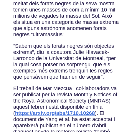
meitat dels forats negres de la seva mostra
tenien unes masses de com a mínim 10 mil
milions de vegades la massa del Sol. Això
els situa en una categoria de massa extrema
que alguns astrònoms anomenen forats
negres “ultramassius”.
“Sabem que els forats negres són objectes
extrems”, diu la coautora Julie Hlavacek-
Larrondo de la Universitat de Montreal, “per
la qual cosa potser no sorprengui que els
exemples més extrems trenquin les regles
que pensàvem que haurien de seguir”.
El treball de Mar Mezcua i col·laboradors va
ser publicat per la revista Monthly Notices of
the Royal Astronomical Society (MNRAS)
aquest febrer i està disponible en línia
(
https://arxiv.org/abs/1710.10268
). El
document de Yang et al. ha estat acceptat i
apareixerà publicat en el número d’abril
d’aquest anyde la mateixa revista (també