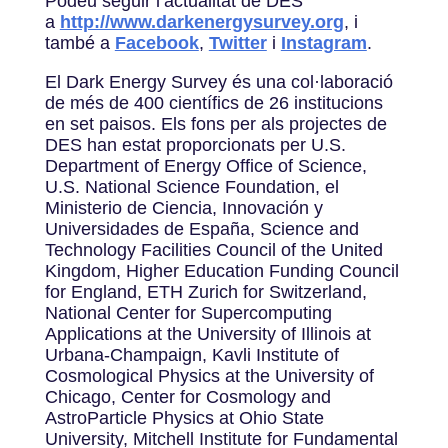
Podeu seguir l’actualitat de DES
a
http://www.darkenergysurvey.org
, i
també a
Facebook
,
Twitter
i
Instagram
.
El Dark Energy Survey és una col·laboració
de més de 400 científics de 26 institucions
en set paisos. Els fons per als projectes de
DES han estat proporcionats per U.S.
Department of Energy Office of Science,
U.S. National Science Foundation, el
Ministerio de Ciencia, Innovación y
Universidades de España, Science and
Technology Facilities Council of the United
Kingdom, Higher Education Funding Council
for England, ETH Zurich for Switzerland,
National Center for Supercomputing
Applications at the University of Illinois at
Urbana-Champaign, Kavli Institute of
Cosmological Physics at the University of
Chicago, Center for Cosmology and
AstroParticle Physics at Ohio State
University, Mitchell Institute for Fundamental