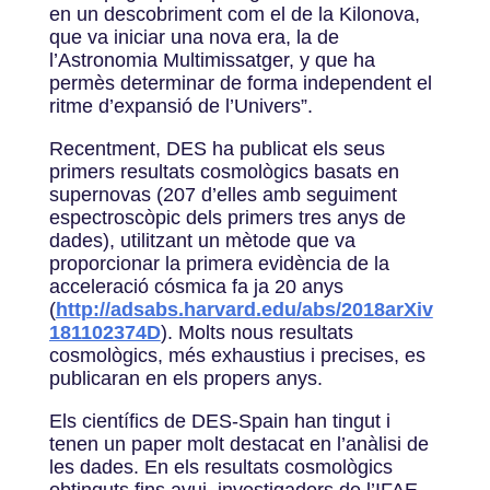
en un descobriment com el de la Kilonova,
que va iniciar una nova era, la de
l’Astronomia Multimissatger, y que ha
permès determinar de forma independent el
ritme d’expansió de l’Univers”.
Recentment, DES ha publicat els seus
primers resultats cosmològics basats en
supernovas (207 d’elles amb seguiment
espectroscòpic dels primers tres anys de
dades), utilitzant un mètode que va
proporcionar la primera evidència de la
acceleració cósmica fa ja 20 anys
(
http://adsabs.harvard.edu/abs/2018arXiv
181102374D
). Molts nous resultats
cosmològics, més exhaustius i precises, es
publicaran en els propers anys.
Els científics de DES-Spain han tingut i
tenen un paper molt destacat en l’anàlisi de
les dades. En els resultats cosmològics
obtinguts fins avui, investigadors de l’IFAE