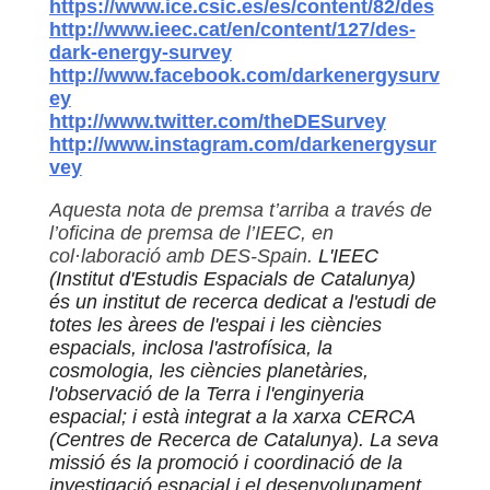
https://www.ice.csic.es/es/content/82/des
http://www.ieec.cat/en/content/127/des-
dark-energy-survey
http://www.facebook.com/darkenergysurv
ey
http://www.twitter.com/theDESurvey
http://www.instagram.com/darkenergysur
vey
Aquesta nota de premsa t’arriba a través de
l’oficina de premsa de l’IEEC, en
col·laboració amb DES-Spain.
L'IEEC
(Institut d'Estudis Espacials de Catalunya)
és un institut de recerca dedicat a l'estudi de
totes les àrees de l'espai i les ciències
espacials, inclosa l'astrofísica, la
cosmologia, les ciències planetàries,
l'observació de la Terra i l'enginyeria
espacial; i està integrat a la xarxa CERCA
(Centres de Recerca de Catalunya). La seva
missió és la promoció i coordinació de la
investigació espacial i el desenvolupament