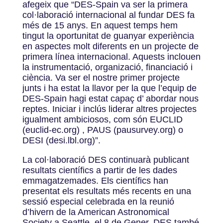
afegeix que “DES-Spain va ser la primera
col·laboració internacional al fundar DES fa
més de 15 anys. En aquest temps hem
tingut la oportunitat de guanyar experiència
en aspectes molt diferents en un projecte de
primera línea internacional. Aquests inclouen
la instrumentació, organizació, financiació i
ciència. Va ser el nostre primer projecte
junts i ha estat la llavor per la que l’equip de
DES-Spain hagi estat capaç d’ abordar nous
reptes. Iniciar i inclús liderar altres projectes
igualment ambiciosos, com són EUCLID
(euclid-ec.org) , PAUS (pausurvey.org) o
DESI (desi.lbl.org)”.
La col·laboració DES continuarà publicant
resultats científics a partir de les dades
emmagatzemades. Els científics han
presentat els resultats més recents en una
sessió especial celebrada en la reunió
d’hivern de la American Astronomical
Society a Seattle, el 8 de Gener. DES també