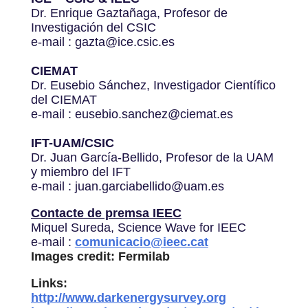
Dr. Enrique Gaztañaga, Profesor de
Investigación del CSIC
e-mail : gazta@ice.csic.es
CIEMAT
Dr. Eusebio Sánchez, Investigador Científico
del CIEMAT
e-mail : eusebio.sanchez@ciemat.es
IFT-UAM/CSIC
Dr. Juan García-Bellido, Profesor de la UAM
y miembro del IFT
e-mail : juan.garciabellido@uam.es
Contacte de premsa IEEC
Miquel Sureda, Science Wave for IEEC
e-mail :
comunicacio@ieec.cat
Images credit: Fermilab
Links:
http://www.darkenergysurvey.org