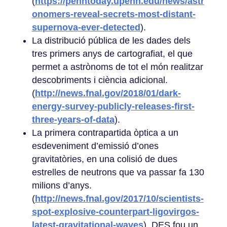
(
https://penntoday.upenn.edu/news/astr
onomers-reveal-secrets-most-distant-
supernova-ever-detected
).
La distribució pública de les dades dels
tres primers anys de cartografiat, el que
permet a astrònoms de tot el món realitzar
descobriments i ciència adicional.
(
http://news.fnal.gov/2018/01/dark-
energy-survey-publicly-releases-first-
three-years-of-data
).
La primera contrapartida òptica a un
esdeveniment d’emissió d’ones
gravitatòries, en una colisió de dues
estrelles de neutrons que va passar fa 130
milions d’anys.
(
http://news.fnal.gov/2017/10/scientists-
spot-explosive-counterpart-ligovirgos-
latest-gravitational-waves
). DES fou un