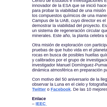
Centro de Estudios e Investigaciones
innovador de la ESA que se inició hac
para probar la viabilidad de una misión 
los compuestos químicos de una manera 
Campus de la UAB, cuyo director es el
demostrar la viabilidad del proyecto. E
un sistema de regeneración circular qu
minerales. Este año, la planta celebra
Otra misión de exploración con partici
pruebas de que hubo vida en el planeta 
rocas en busca de posibles huellas quí
y calibrados por el grupo de investigac
investigador Manuel Domínguez-Pumar. 
dinámica atmosférica en preparación pa
Con motivo del 50 aniversario de la ll
observar la Luna en el cielo y fotogra
Twitter
o
Facebook
. De las 10 mejore
Enlace
–
IEEC