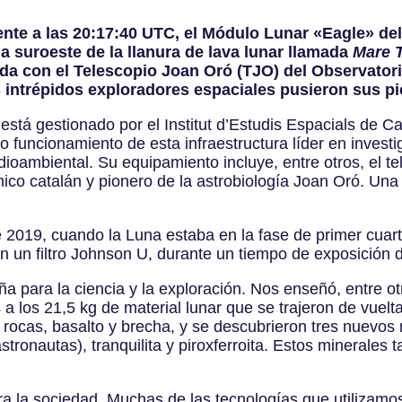
nte a las 20:17:40 UTC, el Módulo Lunar «Eagle» del 
na suroeste de la llanura de lava lunar llamada
Mare T
ada con el Telescopio Joan Oró (TJO) del Observato
s intrépidos exploradores espaciales pusieron sus pi
está gestionado por el Institut d’Estudis Espacials de 
so funcionamiento de esta infraestructura líder en invest
edioambiental. Su equipamiento incluye, entre otros, el 
ico catalán y pionero de la astrobiología Joan Oró. Un
 2019, cuando la Luna estaba en la fase de primer cuart
on un filtro Johnson U, durante un tiempo de exposición
ña para la ciencia y la exploración. Nos enseñó, entre 
 a los 21,5 kg de material lunar que se trajeron de vuelta
rocas, basalto y brecha, y se descubrieron tres nuevos 
tronautas), tranquilita y piroxferroita. Estos minerales
ara la sociedad. Muchas de las tecnologías que utilizamo