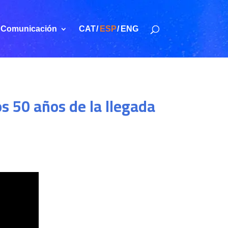
Comunicación
CAT
ESP
ENG
os 50 años de la llegada