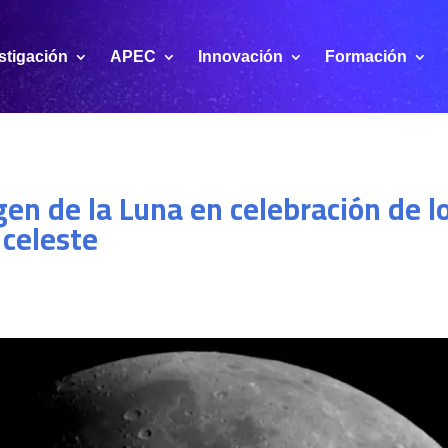
stigación
APEC
Innovación
Formación
gen de la Luna en celebración de l
 celeste