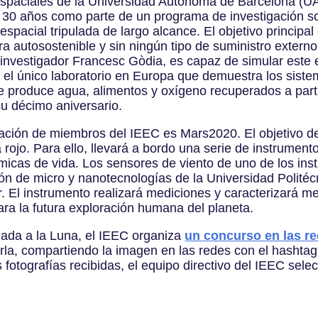
 Espaciales de la Universidad Autónoma de Barcelona (
e 30 años como parte de un programa de investigación so
espacial tripulada de largo alcance. El objetivo principal
autosostenible y sin ningún tipo de suministro externo. 
 investigador Francesc Gòdia, es capaz de simular este
s el único laboratorio en Europa que demuestra los sistem
e produce agua, alimentos y oxígeno recuperados a parti
 su décimo aniversario.
pación de miembros del IEEC es Mars2020. El objetivo d
rojo. Para ello, llevará a bordo una serie de instrument
micas de vida. Los sensores de viento de uno de los ins
ión de micro y nanotecnologías de la Universidad Politéc
El instrumento realizará mediciones y caracterizará me
ra la futura exploración humana del planeta.
egada a la Luna, el IEEC organiza
un concurso en las re
fiarla, compartiendo la imagen en las redes con el hash
s fotografías recibidas, el equipo directivo del IEEC se