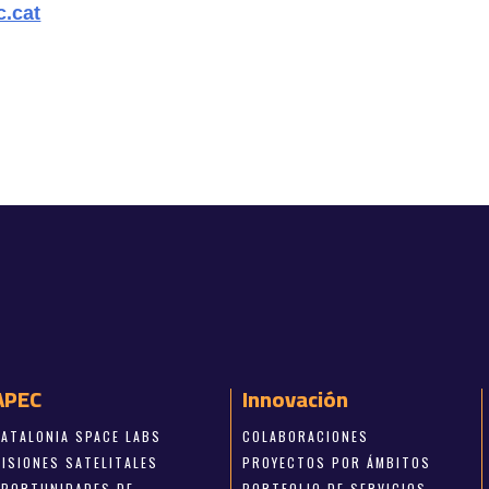
.cat
APEC
Innovación
CATALONIA SPACE LABS
COLABORACIONES
MISIONES SATELITALES
PROYECTOS POR ÁMBITOS
OPORTUNIDADES DE
PORTFOLIO DE SERVICIOS