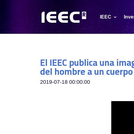
IEEC
Inve
El IEEC publica una ima
del hombre a un cuerpo
2019-07-18 00:00:00