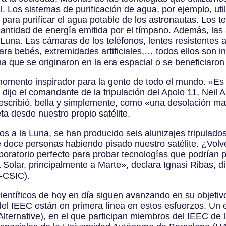
al. Los sistemas de purificación de agua, por ejemplo, ut
 para purificar el agua potable de los astronautas. Los t
 cantidad de energía emitida por el tímpano. Además, la
Luna. Las cámaras de los teléfonos, lentes resistentes a
 bebés, extremidades artificiales,… todos ellos son in
 que se originaron en la era espacial o se beneficiaron
 momento inspirador para la gente de todo el mundo. «Es
dijo el comandante de la tripulación del Apolo 11, Neil A
escribió, bella y simplemente, como «una desolación ma
ta desde nuestro propio satélite.
os a la Luna, se han producido seis alunizajes tripul
 de doce personas habiendo pisado nuestro satélite. ¿Vol
oratorio perfecto para probar tecnologías que podrían per
Solar, principalmente a Marte», declara Ignasi Ribas, di
C-CSIC).
científicos de hoy en día siguen avanzando en su objetiv
del IEEC están en primera línea en estos esfuerzos. Un
Alternative), en el que participan miembros del IEEC de