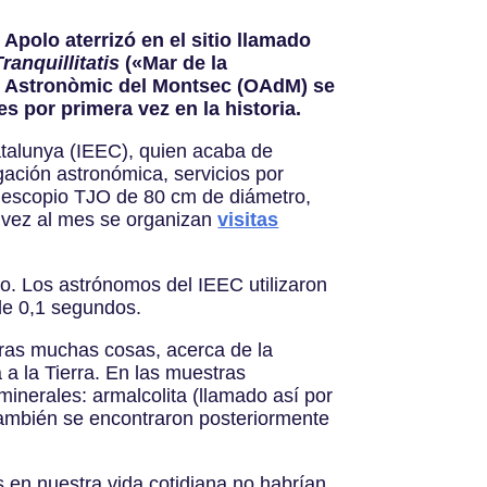
Apolo aterrizó en el sitio llamado
ranquillitatis
(«Mar de la
ri Astronòmic del Montsec (OAdM) se
es por primera vez en la historia.
Catalunya (IEEC), quien acaba de
igación astronómica, servicios por
telescopio TJO de 80 cm de diámetro,
a vez al mes se organizan
visitas
o. Los astrónomos del IEEC utilizaron
 de 0,1 segundos.
otras muchas cosas, acerca de la
 a la Tierra. En las muestras
minerales: armalcolita (llamado así por
 también se encontraron posteriormente
s en nuestra vida cotidiana no habrían