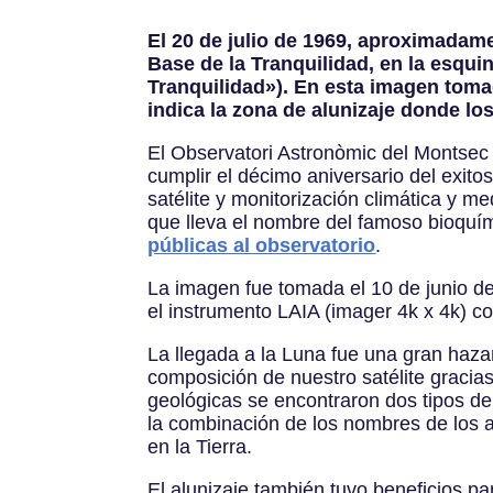
El 20 de julio de 1969, aproximadame
Base de la Tranquilidad, en la esqui
Tranquilidad»). En esta imagen tom
indica la zona de alunizaje donde lo
El Observatori Astronòmic del Montsec 
cumplir el décimo aniversario del exito
satélite y monitorización climática y m
que lleva el nombre del famoso bioquím
públicas al observatorio
.
La imagen fue tomada el 10 de junio de
el instrumento LAIA (imager 4k x 4k) c
La llegada a la Luna fue una gran haza
composición de nuestro satélite gracias
geológicas se encontraron dos tipos de 
la combinación de los nombres de los as
en la Tierra.
El alunizaje también tuvo beneficios p