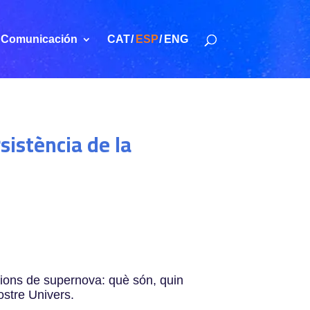
Comunicación
CAT
ESP
ENG
istència de la
ions de supernova: què són, quin
ostre Univers.