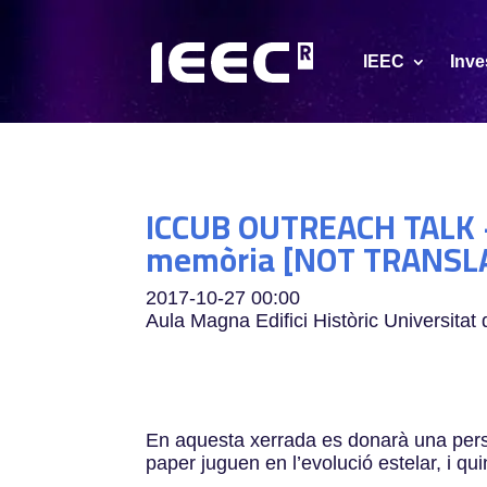
IEEC
Inve
ICCUB OUTREACH TALK – 
memòria [NOT TRANSL
2017-10-27
00:00
Aula Magna Edifici Històric Universitat
En aquesta xerrada es donarà una pers
paper juguen en l’evolució estelar, i qu