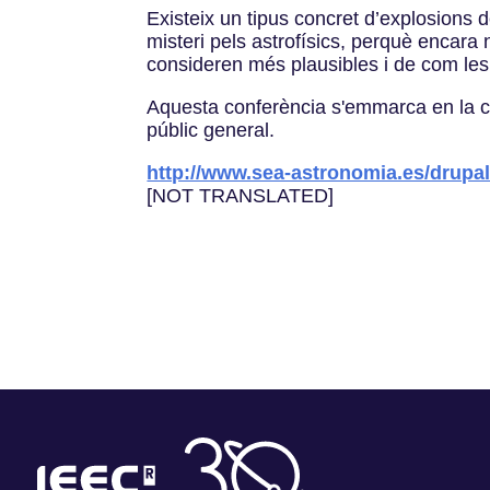
Existeix un tipus concret d’explosion
misteri pels astrofísics, perquè encara 
consideren més plausibles i de com le
Aquesta conferència s'emmarca en la c
públic general.
http://www.sea-astronomia.es/drupa
[NOT TRANSLATED]