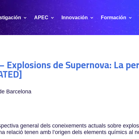
stigación
APEC
Innovación
Formación
Explosions de Supernova: La pers
ATED]
 de Barcelona
pectiva general dels coneixements actuals sobre explos
ina relació tenen amb l’origen dels elements químics al n