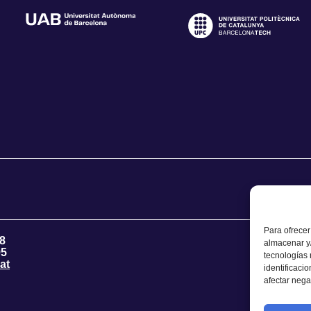
Para ofrecer
8
almacenar y/
95
tecnologías
at
identificaci
afectar nega