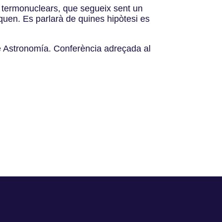
 termonuclears, que segueix sent un
oquen. Es parlarà de quines hipòtesi es
e Astronomía. Conferència adreçada al