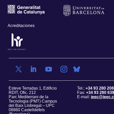
Acreditaciones
Esteve Terradas 1, Edificio
Tel.:
+34 93 280 208
RDIT, Ofic. 212
Fax:
+34 93 280 63
Parc Mediterrani de la
E-mail:
ieec@ieec.c
Tecnologia (PMT) Campus
del Baix Llobregat – UPC
08860 Castelldefels