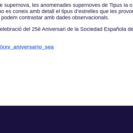
s de supernova, les anomenades supernoves de Tipus Ia o
no es coneix amb detall el tipus d’estrelles que les prov
s podem contrastar amb dades observacionals.
elebració del 25è Aniversari de la Sociedad Española d
l/xxv_aniversario_sea