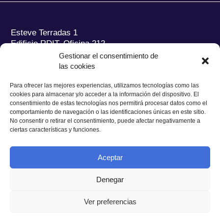
Esteve Terradas 1
Edificio RDIT, Oficina 212
Gestionar el consentimiento de
Parc Mediterrani de la Tecnologia (PMT) Campus
las cookies
del Baix Llobregat – UPC
08860 Castelldefels (Barcelona)
Para ofrecer las mejores experiencias, utilizamos tecnologías como las
cookies para almacenar y/o acceder a la información del dispositivo. El
Tel.:
+34 93 280 2088
consentimiento de estas tecnologías nos permitirá procesar datos como el
Fax:
+34 93 280 6395
comportamiento de navegación o las identificaciones únicas en este sitio.
No consentir o retirar el consentimiento, puede afectar negativamente a
E-mail:
ieec@ieec.cat
ciertas características y funciones.
CONTACTO
Aceptar
Denegar
Ver preferencias
Política de Privacidad
|
Aviso legal
|
Política de Cookies
Diseño web
Ruiz Stinga Studio
| Desarrollo técnico
Ixole