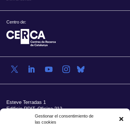
Centro de:
Esteve Terradas 1
Edificio RDIT, Oficina 212
Gestionar el consentimiento de
Parc Mediterrani de la Tecnologia (PMT) Campus
las cookies
del Baix Llobregat – UPC