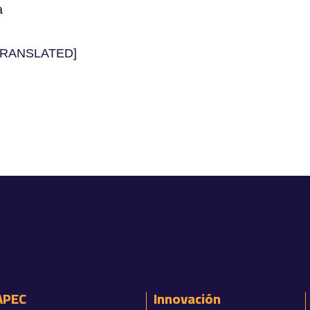
a
TRANSLATED]
APEC
Innovación