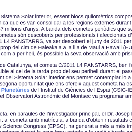
l Sistema Solar interior, essent blocs quilomètrics comp
ànica que es van consolidar a les regions externes durant
67 milions d’anys. A banda dels cometes periòdics que seg
etes són descoberts per professionals i afeccionats d’a
 L4 PANSTARRS, va ser descobert el juny de 2011 per R
rop del cim de Haleakala a la illa de Maui a Hawaii (EUA
com a periheli, és possible la seva observació amb prism
s de Catalunya, el cometa C/2011 L4 PANSTARRS, ben fa
ible al cel de la tarda prop del seu periheli durant el p
 del Sistema Solar interior ens permet contemplar-lo a u
segona oportunitat que ens ofereix aquest cometa ha es
 Planetàries
de l’Institut de Ciències de l’Espai (CSIC
el Observatori Astronòmic del Montsec va programar am
ta, en paraules de l’investigador principal, el Dr. Josep
t al cometa amb matrícula, a banda d’obtenir resultats c
ry Science Congress (EPSC), ha generat a més a més im