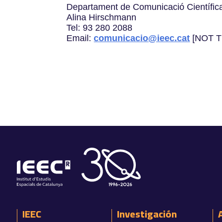
Departament de Comunicació Científic
Alina Hirschmann
Tel: 93 280 2088
Email:
comunicacio@ieec.cat
[NOT 
IEEC
Investigación