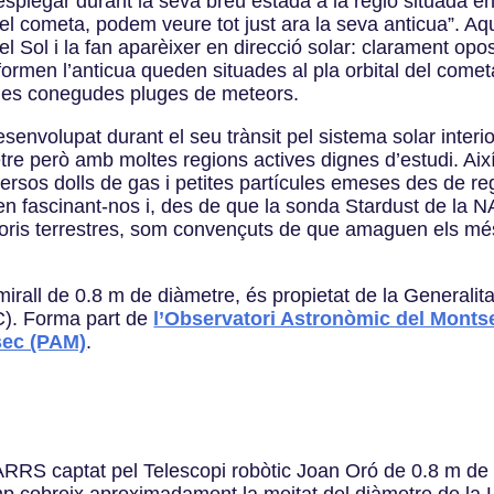
plegar durant la seva breu estada a la regió situada ent
 cometa, podem veure tot just ara la seva anticua”. Aq
l Sol i la fan aparèixer en direcció solar: clarament opo
formen l’anticua queden situades al pla orbital del comet
 les conegudes pluges de meteors.
esenvolupat durant el seu trànsit pel sistema solar inter
e però amb moltes regions actives dignes d’estudi. Així, l
ersos dolls de gas i petites partícules emeses des de reg
nuen fascinant-nos i, des de que la sonda Stardust de la 
toris terrestres, som convençuts de que amaguen els més 
rall de 0.8 m de diàmetre, és propietat de la Generalitat
C). Forma part de
l’Observatori Astronòmic del Mont
sec (PAM)
.
RS captat pel Telescopi robòtic Joan Oró de 0.8 m de 
 cobreix aproximadament la meitat del diàmetre de la Llu