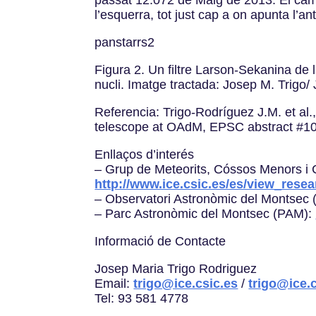
l’esquerra, tot just cap a on apunta l’
panstarrs2
Figura 2. Un filtre Larson-Sekanina de l
nucli. Imatge tractada: Josep M. Trigo/ 
Referencia: Trigo-Rodríguez J.M. et a
telescope at OAdM, EPSC abstract #10
Enllaços d’interés
– Grup de Meteorits, Cóssos Menors i 
http://www.ice.csic.es/es/view_rese
– Observatori Astronòmic del Montsec
– Parc Astronòmic del Montsec (PAM):
Informació de Contacte
Josep Maria Trigo Rodriguez
Email:
trigo@ice.csic.es
/
trigo@ice.
Tel: 93 581 4778