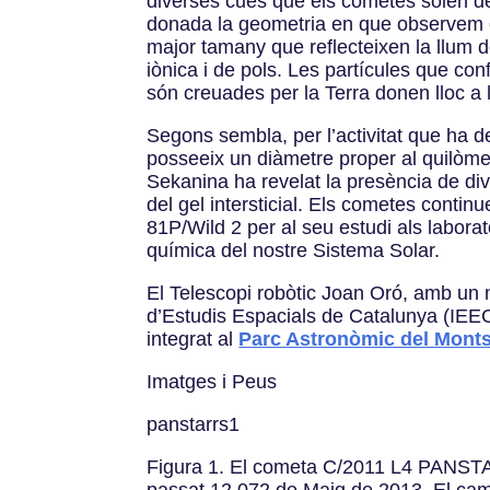
diverses cues que els cometes solen des
donada la geometria en que observem el
major tamany que reflecteixen la llum de
iònica i de pols. Les partícules que con
són creuades per la Terra donen lloc a
Segons sembla, per l’activitat que ha d
posseeix un diàmetre proper al quilòmetr
Sekanina ha revelat la presència de div
del gel intersticial. Els cometes conti
81P/Wild 2 per al seu estudi als labora
química del nostre Sistema Solar.
El Telescopi robòtic Joan Oró, amb un mi
d’Estudis Espacials de Catalunya (IEE
integrat al
Parc Astronòmic del Mont
Imatges i Peus
panstarrs1
Figura 1. El cometa C/2011 L4 PANSTAR
passat 12.072 de Maig de 2013. El camp