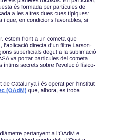
re els planetes rocosos. En particular,
uesta és formada per partícules de
sada a les altres dues cues típiques:
a i que, en condicions favorables, si
ior, estem front a un cometa que
’aplicació directa d’un filtre Larson-
ions superficials degut a la sublimació
NASA va portar partícules del cometa
íntims secrets sobre l’evolució físico-
 de Catalunya i és operat per l’Institut
sec (OAdM)
que, alhora, es troba
diàmetre pertanyent a l’OAdM el
na i el Nord queda dalt i l’Oest a