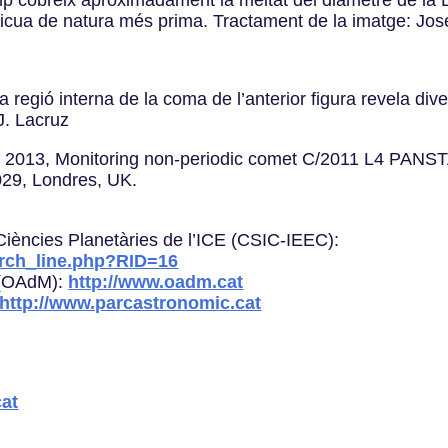
anticua de natura més prima. Tractament de la imatge: Jo
a regió interna de la coma de l’anterior figura revela dive
J. Lacruz
l., 2013, Monitoring non-periodic comet C/2011 L4 PAN
29, Londres, UK.
Ciències Planetàries de l’ICE (CSIC-IEEC):
arch_line.php?RID=16
 (OAdM):
http://www.oadm.cat
http://www.parcastronomic.cat
cat