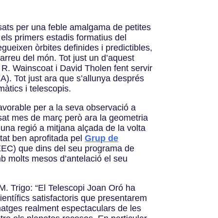
osats per una feble amalgama de petites
 els primers estadis formatius del
ueixen òrbites definides i predictibles,
rreu del món. Tot just un d’aquest
. Wainscoat i David Tholen fent servir
). Tot just ara que s’allunya després
àtics i telescopis.
vorable per a la seva observació a
assat mes de març però ara la geometria
na regió a mitjana alçada de la volta
tat ben aprofitada pel
Grup de
-IEEC) que dins del seu programa de
b molts mesos d’antelació el seu
 M. Trigo: “El Telescopi Joan Oró ha
ientífics satisfactoris que presentarem
atges realment espectaculars de les