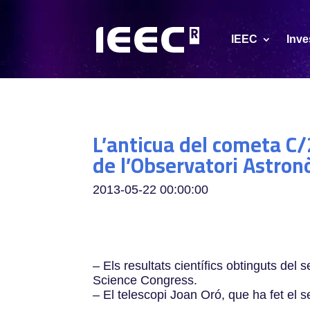
IEEC
Inve
L’anticua del cometa C
de l’Observatori Astr
2013-05-22 00:00:00
– Els resultats científics obtinguts de
Science Congress.
– El telescopi Joan Oró, que ha fet el