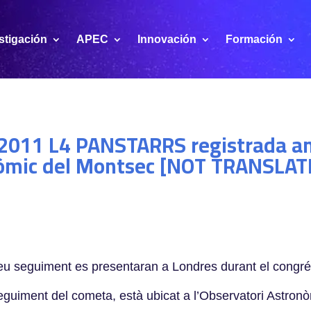
stigación
APEC
Innovación
Formación
/2011 L4 PANSTARRS registrada amb
onòmic del Montsec [NOT TRANSLAT
l seu seguiment es presentaran a Londres durant el congr
 seguiment del cometa, està ubicat a l’Observatori Astro