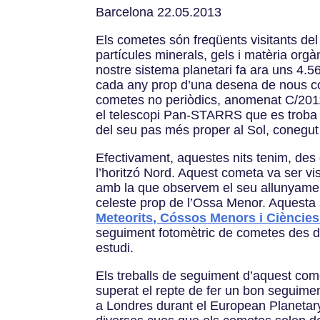
Barcelona 22.05.2013
Els cometes són freqüents visitants de
partícules minerals, gels i matèria org
nostre sistema planetari fa ara uns 4.5
cada any prop d’una desena de nous com
cometes no periòdics, anomenat C/2011
el telescopi Pan-STARRS que es troba p
del seu pas més proper al Sol, conegut 
Efectivament, aquestes nits tenim, de
l’horitzó Nord. Aquest cometa va ser vis
amb la que observem el seu allunyament
celeste prop de l’Ossa Menor. Aquesta 
Meteorits, Cóssos Menors i Ciències
seguiment fotomètric de cometes des d
estudi.
Els treballs de seguiment d’aquest come
superat el repte de fer un bon seguimen
a Londres durant el European Planeta