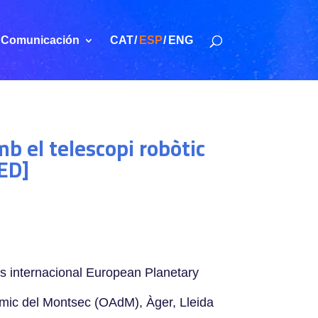
Comunicación
CAT
ESP
ENG
 el telescopi robòtic
ED]
és internacional European Planetary
nòmic del Montsec (OAdM), Àger, Lleida