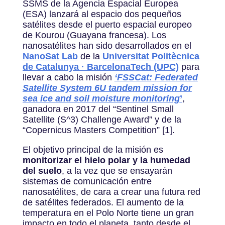
SSMS de la Agencia Espacial Europea
(ESA) lanzará al espacio dos pequeños
satélites desde el puerto espacial europeo
de Kourou (Guayana francesa). Los
nanosatélites han sido desarrollados en el
NanoSat Lab
de la
Universitat Politècnica
de Catalunya · BarcelonaTech (UPC)
para
llevar a cabo la misión
‘FSSCat: Federated
Satellite System 6U tandem mission for
sea ice and soil moisture monitoring
’
,
ganadora en 2017 del “Sentinel Small
Satellite (S^3) Challenge Award” y de la
“Copernicus Masters Competition” [1].
El objetivo principal de la misión es
monitorizar el hielo polar y la humedad
del suelo
, a la vez que se ensayarán
sistemas de comunicación entre
nanosatélites, de cara a crear una futura red
de satélites federados. El aumento de la
temperatura en el Polo Norte tiene un gran
impacto en todo el planeta, tanto desde el