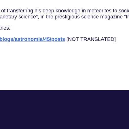
of transferring his deep knowledge in meteorites to soci
lanetary science”, in the prestigious science magazine “I
ries:
/blogs/astronomia/45/posts
[NOT TRANSLATED]