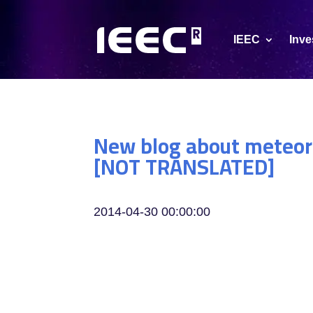
IEEC
Inve
New blog about meteori
[NOT TRANSLATED]
2014-04-30 00:00:00