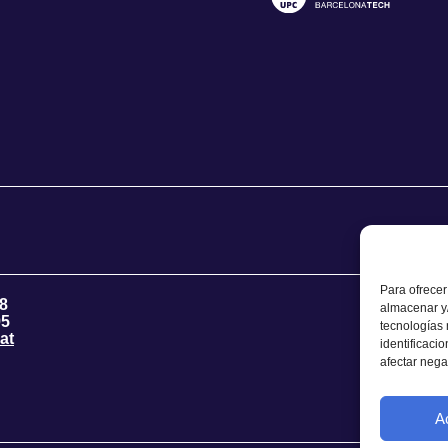
Para ofrecer
8
almacenar y/
95
tecnologías
at
identificaci
afectar nega
A