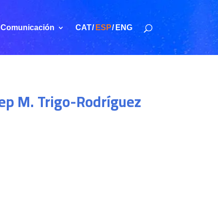
Comunicación
CAT
ESP
ENG
ep M. Trigo-Rodríguez