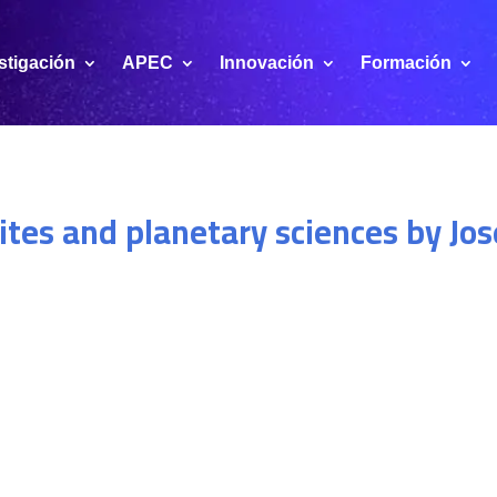
stigación
APEC
Innovación
Formación
tes and planetary sciences by Jos