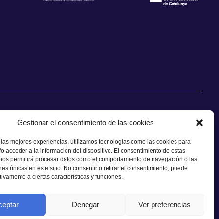
Gestionar el consentimiento de las cookies
 las mejores experiencias, utilizamos tecnologías como las cookies para
o acceder a la información del dispositivo. El consentimiento de estas
CONTACTO
 nos permitirá procesar datos como el comportamiento de navegación o las
ones únicas en este sitio. No consentir o retirar el consentimiento, puede
tivamente a ciertas características y funciones.
ceptar
Denegar
Ver preferencias