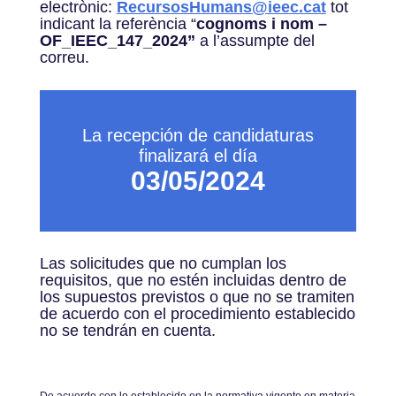
electrònic:
RecursosHumans@ieec.cat
tot
indicant la referència “
cognoms i nom –
OF_IEEC_147_2024”
a l’assumpte del
correu.
La recepción de candidaturas
finalizará el día
03/05/2024
Las solicitudes que no cumplan los
requisitos, que no estén incluidas dentro de
los supuestos previstos o que no se tramiten
de acuerdo con el procedimiento establecido
no se tendrán en cuenta.