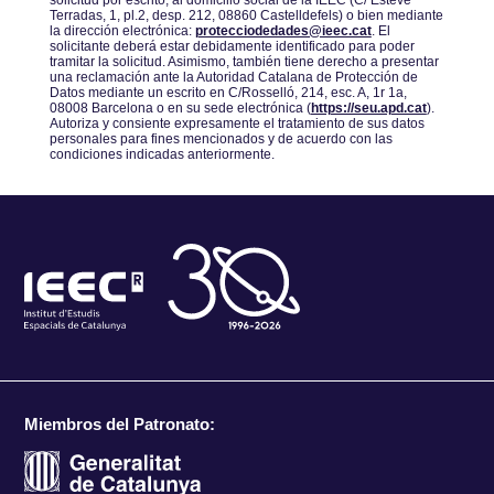
solicitud por escrito, al domicilio social de la IEEC (C/ Esteve
Terradas, 1, pl.2, desp. 212, 08860 Castelldefels) o bien mediante
la dirección electrónica:
protecciodedades@ieec.cat
. El
solicitante deberá estar debidamente identificado para poder
tramitar la solicitud. Asimismo, también tiene derecho a presentar
una reclamación ante la Autoridad Catalana de Protección de
Datos mediante un escrito en C/Rosselló, 214, esc. A, 1r 1a,
08008 Barcelona o en su sede electrónica (
https://seu.apd.cat
).
Autoriza y consiente expresamente el tratamiento de sus datos
personales para fines mencionados y de acuerdo con las
condiciones indicadas anteriormente.
Miembros del Patronato: