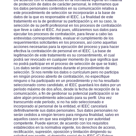
De acuerdo con lo establecido en la normativa vigente en materia
de protección de datos de carácter personal, le informamos que
los datos personales contenidos en su comunicación relativa a
este procedimiento de selección se incorporarán a la base de
datos de la que es responsable el IEEC. La finalidad de este
tratamiento es la de gestionar su participación y, en su caso, la
selección de su perfil profesional en los procesos de contratación
que lleve a cabo el IEEC. Así pues, utilizaremos sus datos para
ejecutar los procesos de contratación, para llevar a cabo las
entrevistas correspondientes, evaluar el cumplimiento de los
requerimientos solicitantes en los procesos, así como aquellas
acciones necesarias para la ejecución del proceso y para hacer
efectiva la contratación de personal en el IEEC. La base de
legitimación de este tratamiento es su consentimiento, el cual
podrá ser revocado en cualquier momento (lo que significa que
no podrá participar en el proceso de selección de que se trate).
Los datos serán conservados durante el procedimiento de
selección. Si nos remite los datos o currículum pero no participa
en ningún proceso abierto de contratación, no especifique
ninguno o ha participado en un procedimiento y no ha resultado
seleccionado como candidato, el IEEC guardará los datos por un
período máximo de dos años, desde la fecha de recepción de la
comunicación, a fin de gestionar su potencial participación si se
abre algún procedimiento adecuado para su perfil. Una vez
transcurrido este período, si no ha sido seleccionado e
incorporado al personal de la entidad, el IEEC cancelará
definitivamente sus datos personales. Sus datos personales no
serán cedidos a ningún tercero para ninguna finalidad, salvo en
aquellos casos en que sea exigible por ley o por autoridad
competente. Puede ejercer, de acuerdo con los requisitos
establecidos en la normativa vigente, los derechos de acceso,
rectificación, supresión, oposición y limitación dirigiendo su