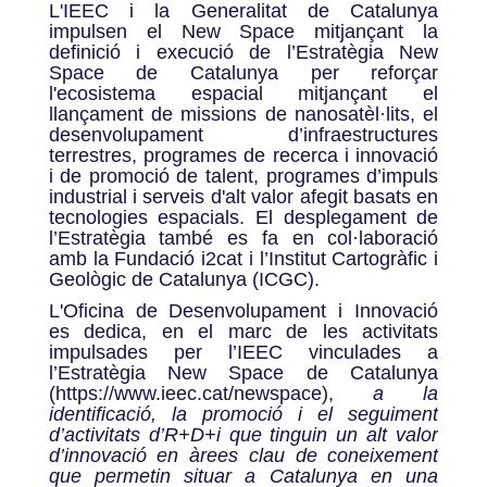
L'IEEC i la Generalitat de Catalunya
impulsen el New Space mitjançant la
definició i execució de l’Estratègia New
Space de Catalunya per reforçar
l'ecosistema espacial mitjançant el
llançament de missions de nanosatèl·lits, el
desenvolupament d’infraestructures
terrestres, programes de recerca i innovació
i de promoció de talent, programes d’impuls
industrial i serveis d'alt valor afegit basats en
tecnologies espacials. El desplegament de
l’Estratègia també es fa en col·laboració
amb la Fundació i2cat i l’Institut Cartogràfic i
Geològic de Catalunya (ICGC).
L'Oficina de Desenvolupament i Innovació
es dedica, en el marc de les activitats
impulsades per l’IEEC vinculades a
l’Estratègia New Space de Catalunya
(https://www.ieec.cat/newspace),
a la
identificació, la promoció i el seguiment
d’activitats d’R+D+i que tinguin un alt valor
d’innovació en àrees clau de coneixement
que permetin situar a Catalunya en una