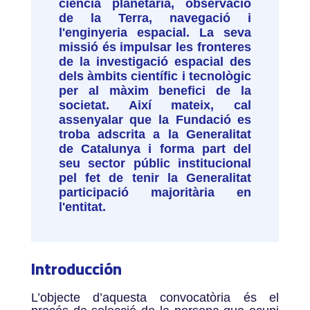
ciència planetària, observació
de la Terra, navegació i
l'enginyeria espacial. La seva
missió és impulsar les fronteres
de la investigació espacial des
dels àmbits científic i tecnològic
per al màxim benefici de la
societat. Així mateix, cal
assenyalar que la Fundació es
troba adscrita a la Generalitat
de Catalunya i forma part del
seu sector públic institucional
pel fet de tenir la Generalitat
participació majoritària en
l'entitat.
Introducción
L’objecte d’aquesta convocatòria és el