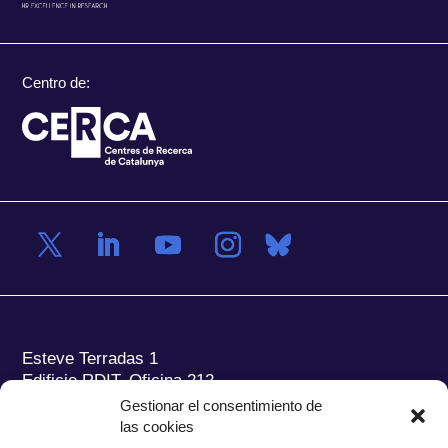
Centro de:
Esteve Terradas 1
Edificio RDIT, Oficina 212
Gestionar el consentimiento de
Parc Mediterrani de la Tecnologia (PMT) Campus
las cookies
del Baix Llobregat – UPC