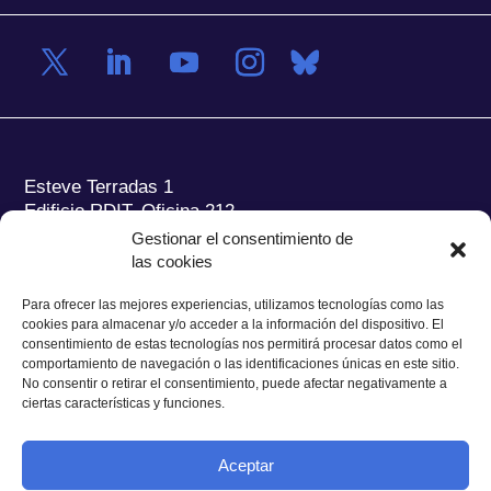
Esteve Terradas 1
Edificio RDIT, Oficina 212
Gestionar el consentimiento de
Parc Mediterrani de la Tecnologia (PMT) Campus
las cookies
del Baix Llobregat – UPC
08860 Castelldefels (Barcelona)
Para ofrecer las mejores experiencias, utilizamos tecnologías como las
cookies para almacenar y/o acceder a la información del dispositivo. El
Tel.:
+34 93 280 2088
consentimiento de estas tecnologías nos permitirá procesar datos como el
Fax:
+34 93 280 6395
comportamiento de navegación o las identificaciones únicas en este sitio.
No consentir o retirar el consentimiento, puede afectar negativamente a
E-mail:
ieec@ieec.cat
ciertas características y funciones.
CONTACTO
Aceptar