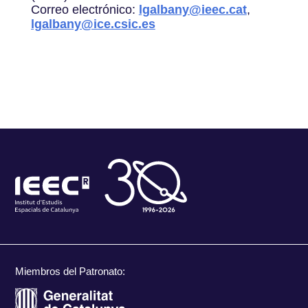
Correo electrónico:
lgalbany@ieec.cat
,
lgalbany@ice.csic.es
Miembros del Patronato: