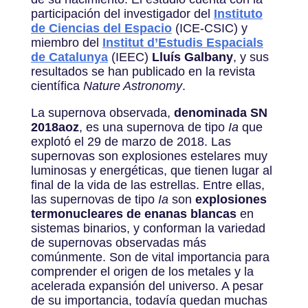
participación del investigador del
Instituto
de Ciencias del Espacio
(ICE-CSIC) y
miembro del
Institut d’Estudis Espacials
de Catalunya
(IEEC)
Lluís Galbany
, y sus
resultados se han publicado en la revista
científica
Nature Astronomy
.
La supernova observada,
denominada SN
2018aoz
, es una supernova de tipo
Ia
que
explotó el 29 de marzo de 2018. Las
supernovas son explosiones estelares muy
luminosas y energéticas, que tienen lugar al
final de la vida de las estrellas. Entre ellas,
las supernovas de tipo
Ia
son
explosiones
termonucleares de enanas blancas
en
sistemas binarios, y conforman la variedad
de supernovas observadas más
comúnmente. Son de vital importancia para
comprender el origen de los metales y la
acelerada expansión del universo. A pesar
de su importancia, todavía quedan muchas