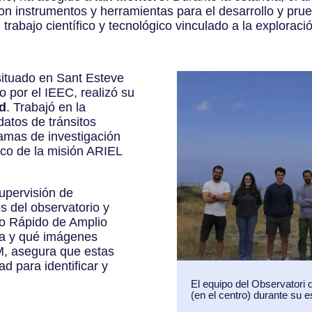
con instrumentos y herramientas para el desarrollo y prue
trabajo científico y tecnológico vinculado a la exploraci
ituado en Sant Esteve
o por el IEEC, realizó su
d
. Trabajó en la
datos de tránsitos
amas de investigación
rco de la misión ARIEL
.
supervisión de
s del observatorio y
io Rápido de Amplio
a y qué imágenes
dM, asegura que estas
d para identificar y
El equipo del Observatori
(en el centro) durante su e