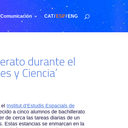
Comunicación
CAT
ESP
ENG
lerato durante el
es y Ciencia’
 el
Institut d’Estudis Espacials de
ecido a cinco alumnos de bachillerato
r de cerca las tareas diarias de un
s. Estas estancias se enmarcan en la