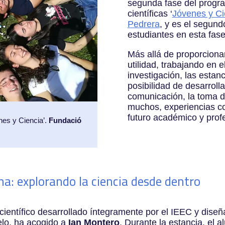
segunda fase del progr
científicas ‘
Jóvenes y Ci
Pedrera
, y es el segun
estudiantes en esta fase
Más allá de proporcionar
utilidad, trabajando en 
investigación, las estan
posibilidad de desarroll
comunicación, la toma d
muchos, experiencias co
futuro académico y profe
es y Ciencia’.
Fundació
a: explorando la ciencia desde dentro
te científico desarrollado íntegramente por el IEEC y dise
ielo, ha acogido a
Ian Montero
. Durante la estancia, el 