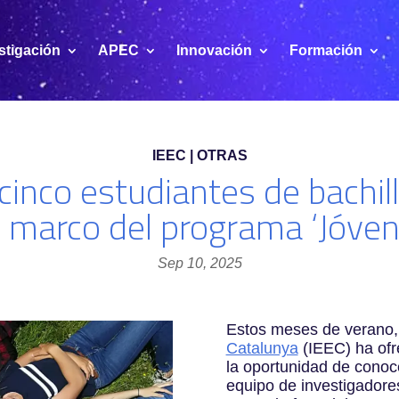
stigación
APEC
Innovación
Formación
IEEC | OTRAS
cinco estudiantes de bachil
 marco del programa ‘Jóven
Sep 10, 2025
Estos meses de verano,
Catalunya
(IEEC) ha ofr
la oportunidad de conoce
equipo de investigadore