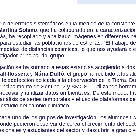
udio de errores sistemáticos en la medida de la constant
Martina Solano
, que ha colaborado en la caracterizació
ás, ha recopilado y analizado imágenes en diferentes b
para estudiar las poblaciones de estrellas. “El trabajo de
 medidas de distancias cósmicas, lo que nos ayudará a 
stigador principal del grupo.
igación se ha sumado a estas estancias acogiendo a dos
all-llossera
y
Núria Duffò
, el grupo ha recibido a los 
teledetección aplicada a la observación de la Tierra. Du
principalmente de Sentinel-2 y SMOS— utilizando herra
ocesar y analizar datos ambientales. De este modo, ha
análisis de series temporales y el uso de plataformas de
 estudio del cambio climático.
ada uno de los grupos de investigación, los alumnos tuvi
donde pudieron observar de cerca el crecimiento del sect
esionales y estudiantes del sector y descubrir la gran d