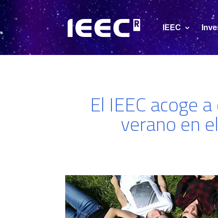
IEEC
Inve
El IEEC acoge a 
verano en el