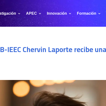
stigación
APEC
Innovación
Formación
UB-IEEC Chervin Laporte recibe una