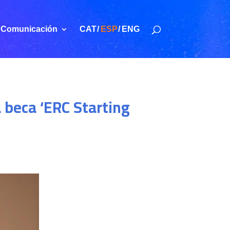
Comunicación
CAT
ESP
ENG
 beca ‘ERC Starting