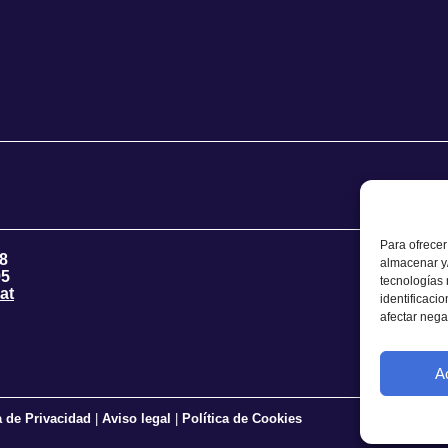
Para ofrecer
8
almacenar y/
95
tecnologías
at
identificaci
afectar nega
A
a de Privacidad
|
Aviso legal
|
Política de Cookies