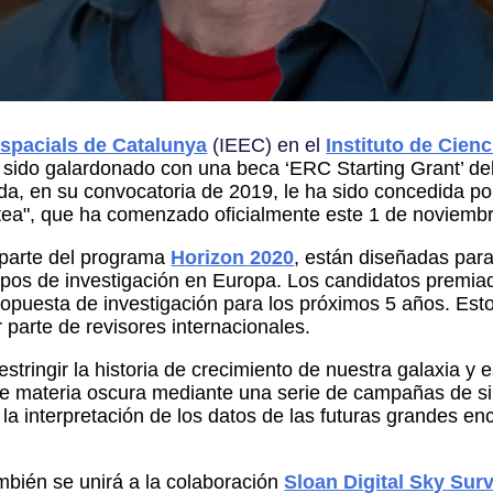
 Espacials de Catalunya
(IEEC) en el
Instituto de Cien
 sido galardonado con una beca ‘
ERC Starting Grant’
de
uda, en su convocatoria de 2019, le ha sido concedida p
áctea", que ha comenzado oficialmente este 1 de noviemb
 parte del programa
Horizon 2020
, están diseñadas para
ipos de investigación en Europa. Los candidatos premia
ropuesta de investigación para los próximos 5 años. Esto
r parte de revisores internacionales.
estringir la historia de crecimiento de nuestra galaxia y
n de materia oscura mediante una serie de campañas de s
 la interpretación de los datos de las futuras grandes e
mbién se unirá a la colaboración
Sloan Digital Sky Sur