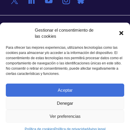
Gestionar el consentimiento de
Esteve Terradas 1
las cookies
Edificio RDIT, Oficina 212
Para ofrecer las mejores experiencias, utilizamos tecnologías como las
Parc Mediterrani de la Tecnologia (PMT) Campus
cookies para almacenar y/o acceder a la información del dispositivo. El
del Baix Llobregat – UPC
consentimiento de estas tecnologías nos permitirá procesar datos como el
comportamiento de navegación o las identificaciones únicas en este sitio.
08860 Castelldefels (Barcelona)
No consentir o retirar el consentimiento, puede afectar negativamente a
Tel.:
+34 93 280 2088
ciertas características y funciones.
Fax:
+34 93 280 6395
E-mail:
ieec@ieec.cat
Aceptar
Denegar
CONTACTO
Ver preferencias
Política de cookies
Política de privacidad
Aviso legal