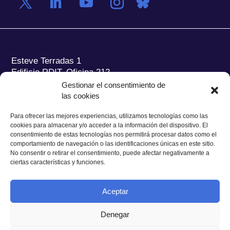
Esteve Terradas 1
Edificio RDIT, Oficina 212
Gestionar el consentimiento de
Parc Mediterrani de la Tecnologia (PMT) Campus
las cookies
del Baix Llobregat – UPC
08860 Castelldefels (Barcelona)
Para ofrecer las mejores experiencias, utilizamos tecnologías como las
cookies para almacenar y/o acceder a la información del dispositivo. El
Tel.:
+34 93 280 2088
consentimiento de estas tecnologías nos permitirá procesar datos como el
Fax:
+34 93 280 6395
comportamiento de navegación o las identificaciones únicas en este sitio.
No consentir o retirar el consentimiento, puede afectar negativamente a
E-mail:
ieec@ieec.cat
ciertas características y funciones.
CONTACTO
Aceptar
Denegar