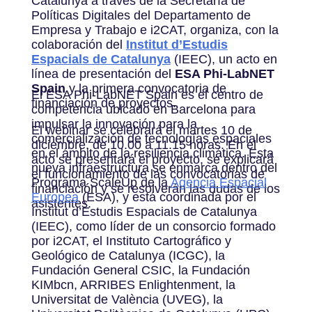
Catalunya a través de la Secretaría de
Políticas Digitales del Departamento de
Empresa y Trabajo e i2CAT, organiza, con la
colaboración del
Institut d’Estudis
Espacials de Catalunya
(IEEC), un acto en
línea de presentación del
ESA Phi-LabNET
Spain
y la primera convocatoria de
El ESA Phi-LabNET Spain es el centro de
financiación de proyectos.
competencia ubicado en Barcelona para
impulsar la innovación para la
El webinar se celebrará el martes 10 de
comercialización de tecnologías espaciales
diciembre, de 10.00 a 11.15 horas. En el
en el ámbito de la resiliencia climática. Esta
acto se presentará el proyecto, se explicará
nueva infraestructura se enmarca dentro del
el funcionamiento de las convocatorias de
Programa ScaleUp de la
Agencia Espacial
financiación y se resolverán las dudas de los
Europea
(ESA), y está coordinada por el
asistentes.
Institut d’Estudis Espacials de Catalunya
(IEEC), como líder de un consorcio formado
por i2CAT, el Instituto Cartográfico y
Geológico de Catalunya (ICGC), la
Fundación General CSIC, la Fundación
KIMbcn, ARRIBES Enlightenment, la
Universitat de València (UVEG), la