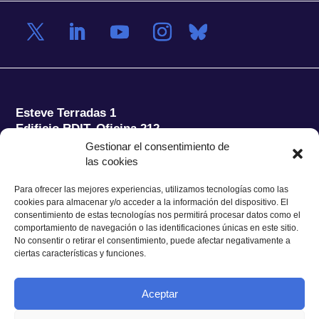
Esteve Terradas 1
Edificio RDIT, Oficina 212
Gestionar el consentimiento de
Parc Mediterrani de la Tecnologia (PMT) Campus
las cookies
del Baix Llobregat – UPC
08860 Castelldefels (Barcelona)
Para ofrecer las mejores experiencias, utilizamos tecnologías como las
cookies para almacenar y/o acceder a la información del dispositivo. El
Tel.:
+34 93 280 2088
consentimiento de estas tecnologías nos permitirá procesar datos como el
Fax:
+34 93 280 6395
comportamiento de navegación o las identificaciones únicas en este sitio.
No consentir o retirar el consentimiento, puede afectar negativamente a
E-mail:
ieec@ieec.cat
ciertas características y funciones.
CONTACTO
Aceptar