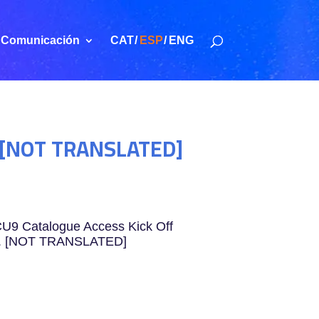
Comunicación
CAT
ESP
ENG
na [NOT TRANSLATED]
 CU9 Catalogue Access Kick Off
4th. [NOT TRANSLATED]