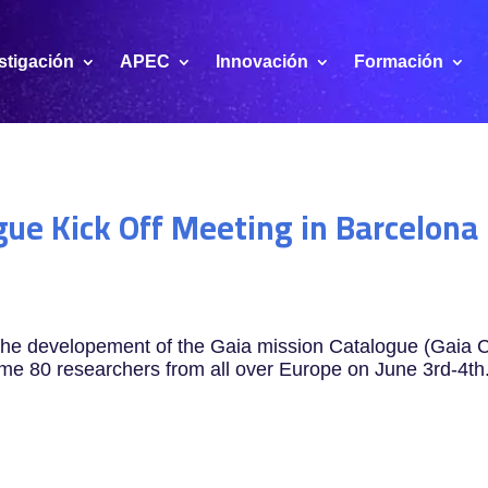
stigación
APEC
Innovación
Formación
gue Kick Off Meeting in Barcelo
f the developement of the Gaia mission Catalogue (Gaia
some 80 researchers from all over Europe on June 3rd-