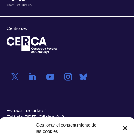
Centro de:
Esteve Terradas 1
Edificio RDIT, Oficina 212
Gestionar el consentimiento de
Parc Mediterrani de la Tecnologia (PMT) Campus
las cookies