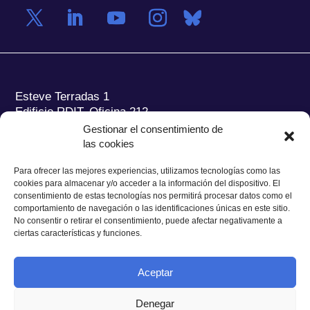
Esteve Terradas 1
Edificio RDIT, Oficina 212
Gestionar el consentimiento de
Parc Mediterrani de la Tecnologia (PMT) Campus
las cookies
del Baix Llobregat – UPC
08860 Castelldefels (Barcelona)
Para ofrecer las mejores experiencias, utilizamos tecnologías como las
cookies para almacenar y/o acceder a la información del dispositivo. El
Tel.:
+34 93 280 2088
consentimiento de estas tecnologías nos permitirá procesar datos como el
Fax:
+34 93 280 6395
comportamiento de navegación o las identificaciones únicas en este sitio.
No consentir o retirar el consentimiento, puede afectar negativamente a
E-mail:
ieec@ieec.cat
ciertas características y funciones.
CONTACTO
Aceptar
Denegar