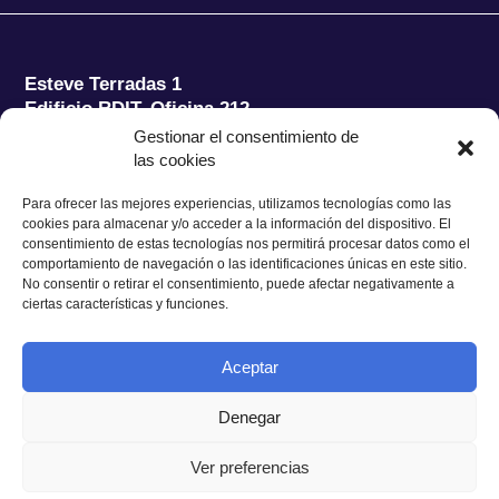
Esteve Terradas 1
Edificio RDIT, Oficina 212
Gestionar el consentimiento de
Parc Mediterrani de la Tecnologia (PMT) Campus
las cookies
del Baix Llobregat – UPC
08860 Castelldefels (Barcelona)
Para ofrecer las mejores experiencias, utilizamos tecnologías como las
cookies para almacenar y/o acceder a la información del dispositivo. El
Tel.:
+34 93 280 2088
consentimiento de estas tecnologías nos permitirá procesar datos como el
Fax:
+34 93 280 6395
comportamiento de navegación o las identificaciones únicas en este sitio.
No consentir o retirar el consentimiento, puede afectar negativamente a
E-mail:
ieec@ieec.cat
ciertas características y funciones.
CONTACTO
Aceptar
Denegar
Ver preferencias
Política de Privacidad
|
Aviso legal
|
Política de Cookies